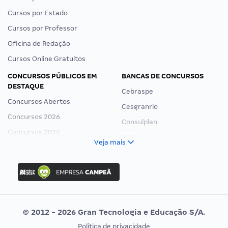
Cursos por Estado
Cursos por Professor
Oficina de Redação
Cursos Online Gratuitos
CONCURSOS PÚBLICOS EM
BANCAS DE CONCURSOS
DESTAQUE
Cebraspe
Concursos Abertos
Cesgranrio
Concursos 2026
Consulplan
Concursos 2025
FCC
Veja mais
Concurso Nacional Unificado
FGV
Concurso Ibama
Idecan
Concurso MPU
Selecon
Editais publicados
Uniase
© 2012 - 2026 Gran Tecnologia e Educação S/A.
Vunesp
Política de privacidade