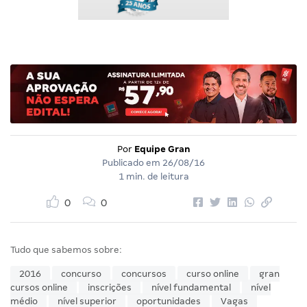
Por
Equipe Gran
Publicado em
26/08/16
1 min. de leitura
0
0
Tudo que sabemos sobre:
2016
concurso
concursos
curso online
gran
cursos online
inscrições
nível fundamental
nível
médio
nível superior
oportunidades
Vagas