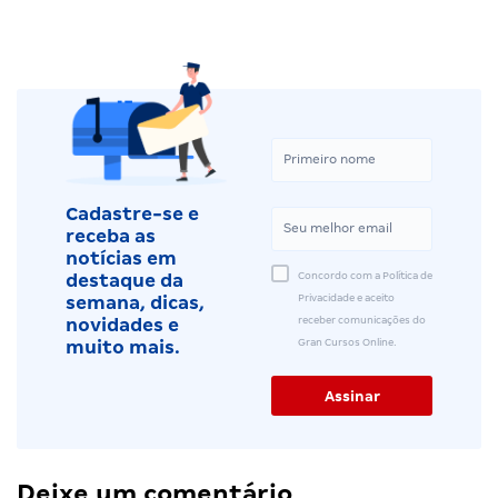
Cadastre-se e
receba as
notícias em
Concordo com a Política de
destaque da
Privacidade e aceito
semana, dicas,
receber comunicações do
novidades e
Gran Cursos Online.
muito mais.
Deixe um comentário