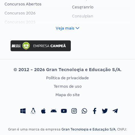
Concursos Abertos
Cesgranrio
Concursos 2026
Consulplan
Concursos 2025
FCC
Veja mais
Concurso Nacional Unificado
FGV
Concurso Ibama
Idecan
Concurso MPU
Selecon
Editais publicados
Uniase
© 2012 - 2026 Gran Tecnologia e Educação S/A.
Vunesp
Política de privacidade
CONCURSOS POR PROFISSÃO
EXAME DE ORDEM
Termos de uso
Concursos Administrativos
OAB
Mapa do site
Concursos Educação
Prova OAB
Concursos Fiscais
Calendário OAB
Concursos Jurídicos
Questões OAB
Concursos Militares
Recursos OAB
Gran é uma marca da empresa
Gran Tecnologia e Educação S/A
, CNPJ:
Concursos Policiais
Exame de Ordem