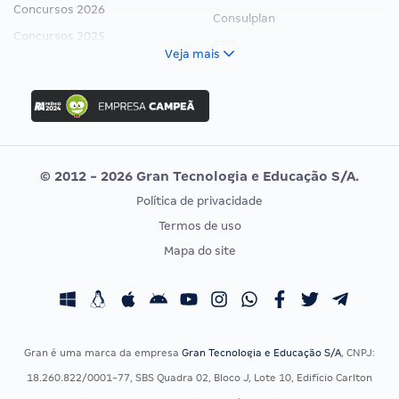
Concursos 2026
Consulplan
Concursos 2025
FCC
Veja mais
Concurso Nacional Unificado
FGV
Concurso Ibama
Idecan
Concurso MPU
Selecon
Editais publicados
Uniase
© 2012 - 2026 Gran Tecnologia e Educação S/A.
Vunesp
Política de privacidade
CONCURSOS POR PROFISSÃO
EXAME DE ORDEM
Termos de uso
Concursos Administrativos
OAB
Mapa do site
Concursos Educação
Prova OAB
Concursos Fiscais
Calendário OAB
Concursos Jurídicos
Questões OAB
Concursos Militares
Recursos OAB
Gran é uma marca da empresa
Gran Tecnologia e Educação S/A
, CNPJ:
Concursos Policiais
Exame de Ordem
18.260.822/0001-77, SBS Quadra 02, Bloco J, Lote 10, Edifício Carlton
Concursos Saúde