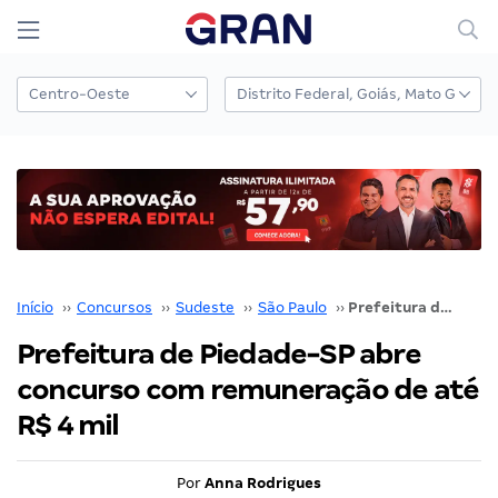
Início
››
Concursos
››
Sudeste
››
São Paulo
››
Prefeitura de Piedade-SP abre concurso com remuneração de até R$ 4 mil
Prefeitura de Piedade-SP abre
concurso com remuneração de até
R$ 4 mil
Por
Anna Rodrigues