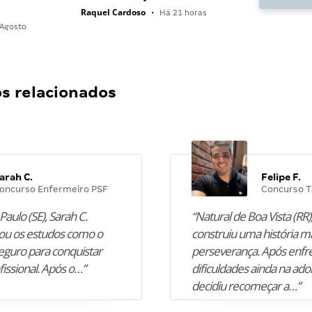
Raquel Cardoso
•
Há 21 horas
Agosto
 relacionados
arah C.
Felipe F.
oncurso Enfermeiro PSF
Concurso T
Paulo (SE), Sarah C.
“Natural de Boa Vista (RR),
u os estudos como o
construiu uma história m
guro para conquistar
perseverança. Após enfr
fissional. Após o…”
dificuldades ainda na ado
decidiu recomeçar a…”