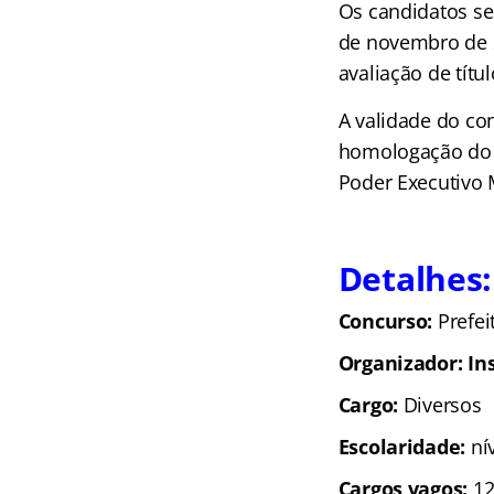
Os candidatos se
de novembro de 2
avaliação de títul
A validade do co
homologação do re
Poder Executivo 
Detalhes:
Concurso:
Prefei
Organizador: In
Cargo:
Diversos
Escolaridade:
ní
Cargos vagos:
12