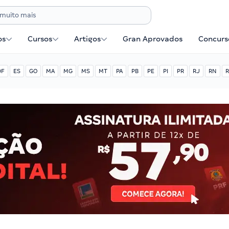
os
Cursos
Artigos
Gran Aprovados
Concurse
DF
ES
GO
MA
MG
MS
MT
PA
PB
PE
PI
PR
RJ
RN
R