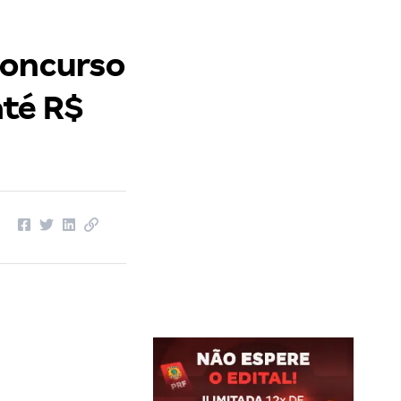
concurso
té R$