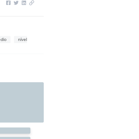
édio
nível