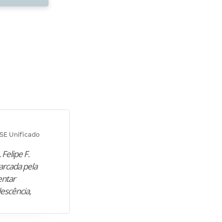
Diana M.
SE Unificado
Concurso SEPLAG CE
 Felipe F.
“Natural de Juazeiro do Norte (CE),
arcada pela
M. encontrou nos estudos o cami
entar
para construir uma nova fase da vi
lescência,
profissional. Após…”