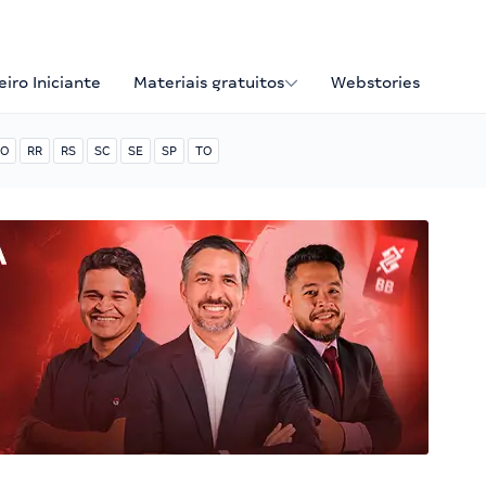
iro Iniciante
Materiais gratuitos
Webstories
O
RR
RS
SC
SE
SP
TO