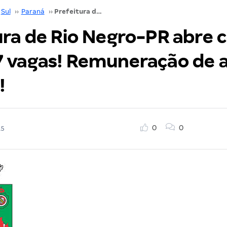
Sul
››
Paraná
››
Prefeitura de Rio Negro-PR abre concurso com 127 vagas! Remuneração de até R$ 10, 7 mil!
ura de Rio Negro-PR abre 
 vagas! Remuneração de a
!
0
0
15