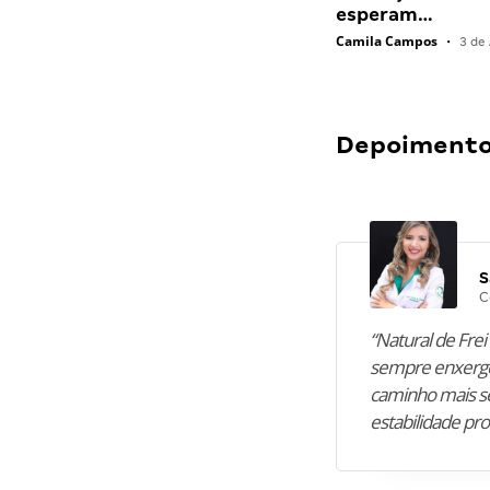
esperam…
Camila Campos
•
3 de 
Depoimentos
S
C
“Natural de Frei 
sempre enxergo
caminho mais se
estabilidade pro