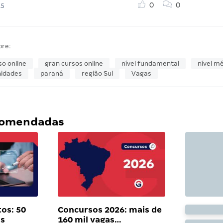
0
0
15
bre:
so online
gran cursos online
nível fundamental
nível m
nidades
paraná
região Sul
Vagas
ecomendadas
os: 50
Concursos 2026: mais de
as
160 mil vagas…