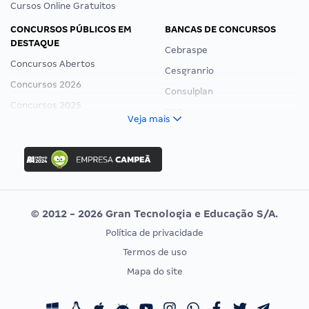
Cursos Online Gratuitos
CONCURSOS PÚBLICOS EM
BANCAS DE CONCURSOS
DESTAQUE
Cebraspe
Concursos Abertos
Cesgranrio
Concursos 2026
Consulplan
Concursos 2025
FCC
Veja mais
Concurso Nacional Unificado
FGV
Concurso Ibama
Idecan
Concurso MPU
Selecon
Editais publicados
Uniase
© 2012 - 2026 Gran Tecnologia e Educação S/A.
Vunesp
Política de privacidade
CONCURSOS POR PROFISSÃO
EXAME DE ORDEM
Termos de uso
Concursos Administrativos
OAB
Mapa do site
Concursos Educação
Prova OAB
Concursos Fiscais
Calendário OAB