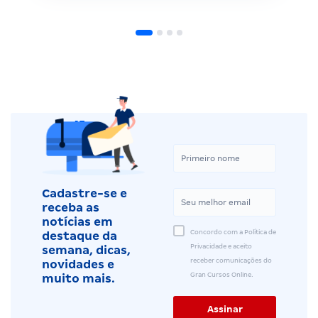
Cadastre-se e
receba as
notícias em
Concordo com a Política de
destaque da
Privacidade e aceito
semana, dicas,
receber comunicações do
novidades e
Gran Cursos Online.
muito mais.