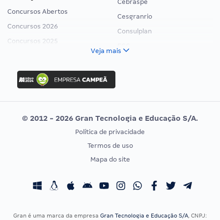
Cebraspe
Concursos Abertos
Cesgranrio
Concursos 2026
Consulplan
Concursos 2025
FCC
Veja mais
Concurso Nacional Unificado
FGV
Concurso Ibama
Idecan
Concurso MPU
Selecon
Editais publicados
Uniase
© 2012 - 2026 Gran Tecnologia e Educação S/A.
Vunesp
Política de privacidade
CONCURSOS POR PROFISSÃO
EXAME DE ORDEM
Termos de uso
Concursos Administrativos
OAB
Mapa do site
Concursos Educação
Prova OAB
Concursos Fiscais
Calendário OAB
Concursos Jurídicos
Questões OAB
Concursos Militares
Recursos OAB
Gran é uma marca da empresa
Gran Tecnologia e Educação S/A
, CNPJ: