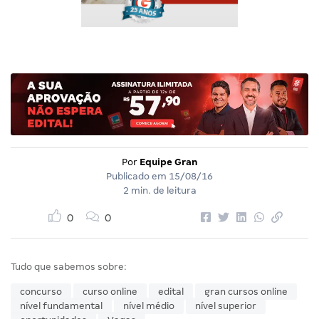
Por
Equipe Gran
Publicado em
15/08/16
2 min. de leitura
0
0
Tudo que sabemos sobre:
concurso
curso online
edital
gran cursos online
nível fundamental
nível médio
nível superior