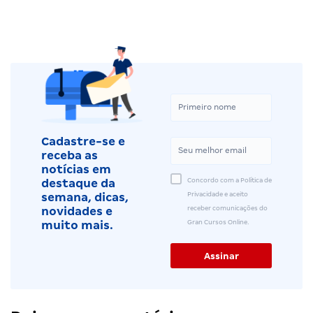
Cadastre-se e
receba as
notícias em
Concordo com a Política de
destaque da
Privacidade e aceito
semana, dicas,
receber comunicações do
novidades e
Gran Cursos Online.
muito mais.