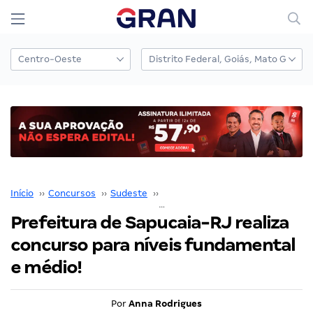
Início
››
Concursos
››
Sudeste
››
Rio de Janeiro
››
Prefeitura de Sapucaia-RJ realiza concurso para níveis fundamental e médio!
Prefeitura de Sapucaia-RJ realiza
concurso para níveis fundamental
e médio!
Por
Anna Rodrigues