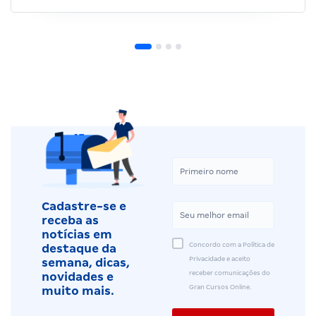
Cadastre-se e
receba as
notícias em
Concordo com a Política de
destaque da
Privacidade e aceito
semana, dicas,
receber comunicações do
novidades e
Gran Cursos Online.
muito mais.