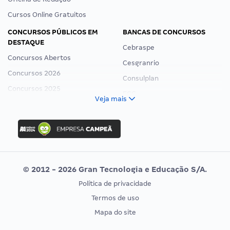
Cursos Online Gratuitos
CONCURSOS PÚBLICOS EM
BANCAS DE CONCURSOS
DESTAQUE
Cebraspe
Concursos Abertos
Cesgranrio
Concursos 2026
Consulplan
Concursos 2025
FCC
Veja mais
Concurso Nacional Unificado
FGV
Concurso Ibama
Idecan
Concurso MPU
Selecon
Editais publicados
Uniase
© 2012 - 2026 Gran Tecnologia e Educação S/A.
Vunesp
Política de privacidade
CONCURSOS POR PROFISSÃO
EXAME DE ORDEM
Termos de uso
Concursos Administrativos
OAB
Mapa do site
Concursos Educação
Prova OAB