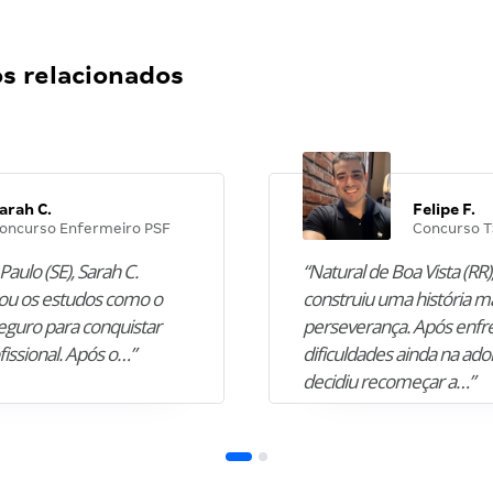
 relacionados
arah C.
Felipe F.
oncurso Enfermeiro PSF
Concurso T
Paulo (SE), Sarah C.
“Natural de Boa Vista (RR),
u os estudos como o
construiu uma história m
guro para conquistar
perseverança. Após enfr
fissional. Após o…”
dificuldades ainda na ado
decidiu recomeçar a…”