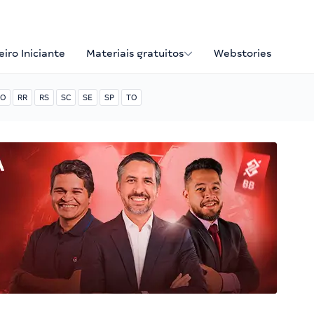
iro Iniciante
Materiais gratuitos
Webstories
O
RR
RS
SC
SE
SP
TO