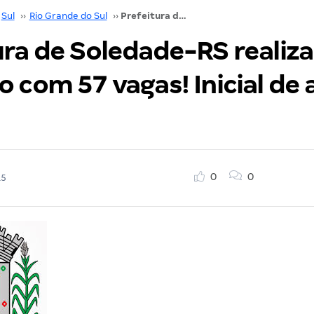
Sul
››
Rio Grande do Sul
››
Prefeitura de Soledade-RS realiza concurso com 57 vagas! Inicial de até R$ 7,7 mil!
ura de Soledade-RS realiza
 com 57 vagas! Inicial de 
0
0
15