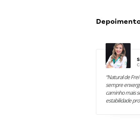
Depoimentos
S
C
“Natural de Frei 
sempre enxergo
caminho mais se
estabilidade pro