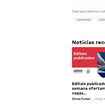
Tudo que sabemos so
concurso
con
Notícias r
Editais publicad
semana ofertam
vagas…
Olivia Furlan
•
28 de J