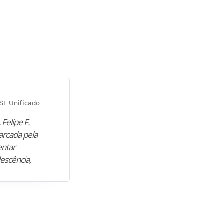
Diana M.
SE Unificado
Concurso SEPLAG CE
 Felipe F.
“Natural de Juazeiro do Norte (CE),
arcada pela
M. encontrou nos estudos o cami
entar
para construir uma nova fase da vi
lescência,
profissional. Após…”