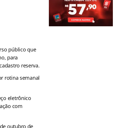
urso público que
no, para
cadastro reserva.
or rotina semanal
eço eletrônico
ipação com
 de outubro de