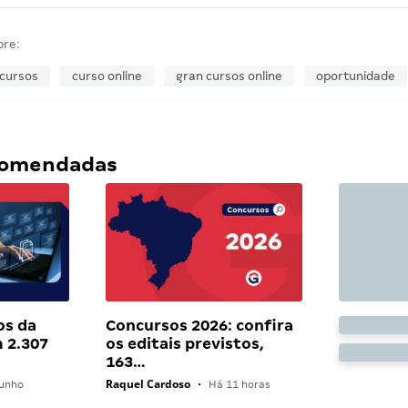
bre:
cursos
curso online
gran cursos online
oportunidade
ecomendadas
os da
Concursos 2026: confira
 2.307
os editais previstos,
163…
Raquel Cardoso
unho
•
Há 11 horas