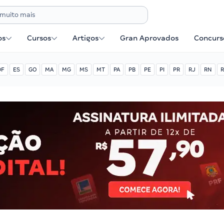
os
Cursos
Artigos
Gran Aprovados
Concurse
DF
ES
GO
MA
MG
MS
MT
PA
PB
PE
PI
PR
RJ
RN
R