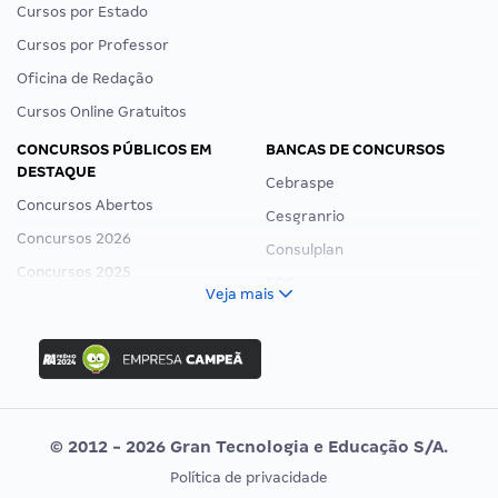
Cursos por Estado
Cursos por Professor
Oficina de Redação
Cursos Online Gratuitos
CONCURSOS PÚBLICOS EM
BANCAS DE CONCURSOS
DESTAQUE
Cebraspe
Concursos Abertos
Cesgranrio
Concursos 2026
Consulplan
Concursos 2025
FCC
Veja mais
Concurso Nacional Unificado
FGV
Concurso Ibama
Idecan
Concurso MPU
Selecon
Editais publicados
Uniase
© 2012 - 2026 Gran Tecnologia e Educação S/A.
Vunesp
Política de privacidade
CONCURSOS POR PROFISSÃO
EXAME DE ORDEM