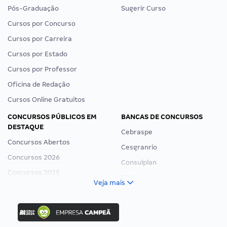
Pós-Graduação
Sugerir Curso
Cursos por Concurso
Cursos por Carreira
Cursos por Estado
Cursos por Professor
Oficina de Redação
Cursos Online Gratuitos
CONCURSOS PÚBLICOS EM
BANCAS DE CONCURSOS
DESTAQUE
Cebraspe
Concursos Abertos
Cesgranrio
Concursos 2026
Consulplan
Concursos 2025
FCC
Veja mais
Concurso Nacional Unificado
FGV
Concurso Ibama
Idecan
Concurso MPU
Selecon