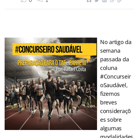
0
1
No artigo da
semana
passada da
coluna
#Concurseir
oSaudável,
fizemos
breves
consideraçõ
es sobre
algumas
modalidades