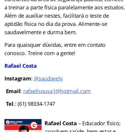
a treinar a parte física paralelamente aos estudos.
Além de auxiliar nestes, facilitará o teste de
aptidão física no dia da prova. Alimente-se
saudavelmente e durma bem.
Para quaisquer dúvidas, entre em contato
conosco. Treine com a gente!
Rafael Costa
Instagram
:
@saudavelv
Email
:
rafaellsousa1@hotmail.com
Tel
.: (61) 98334-174
7
Rafael Costa
– Educador físico;
coach
em saúde, bem-estar e