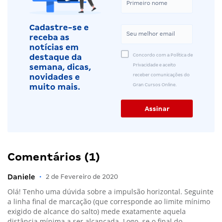
Cadastre-se e
receba as
notícias em
Concordo com a Política de
destaque da
Privacidade e aceito
semana, dicas,
receber comunicações do
novidades e
Gran Cursos Online.
muito mais.
Comentários (1)
Daniele
•
2 de Fevereiro de 2020
Olá! Tenho uma dúvida sobre a impulsão horizontal. Seguinte
a linha final de marcação (que corresponde ao limite mínimo
exigido de alcance do salto) mede exatamente aquela
distância mínima a ser alcançada. Logo, se o final do