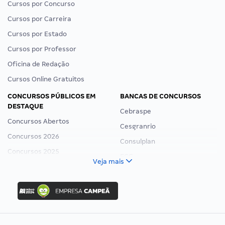
Cursos por Concurso
Cursos por Carreira
Cursos por Estado
Cursos por Professor
Oficina de Redação
Cursos Online Gratuitos
CONCURSOS PÚBLICOS EM
BANCAS DE CONCURSOS
DESTAQUE
Cebraspe
Concursos Abertos
Cesgranrio
Concursos 2026
Consulplan
Concursos 2025
FCC
Veja mais
Concurso Nacional Unificado
FGV
Concurso Ibama
Idecan
Concurso MPU
Selecon
Editais publicados
Uniase