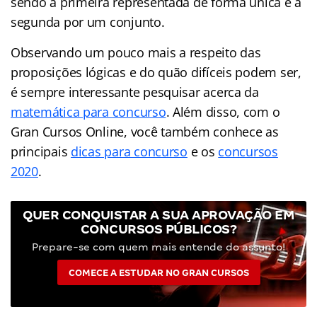
sendo a primeira representada de forma única e a
segunda por um conjunto.
Observando um pouco mais a respeito das
proposições lógicas e do quão difíceis podem ser,
é sempre interessante pesquisar acerca da
matemática para concurso
. Além disso, com o
Gran Cursos Online, você também conhece as
principais
dicas para concurso
e os
concursos
2020
.
QUER CONQUISTAR A SUA APROVAÇÃO EM
CONCURSOS PÚBLICOS?
Prepare-se com quem mais entende do assunto!
COMECE A ESTUDAR NO GRAN CURSOS