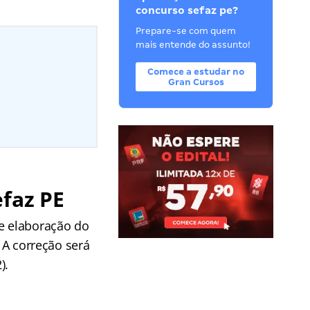
concurso sefaz pe?
Prepare-se com quem
mais entende do assunto!
Comece a estudar no
Gran Cursos
efaz PE
 e elaboração do
. A correção será
).