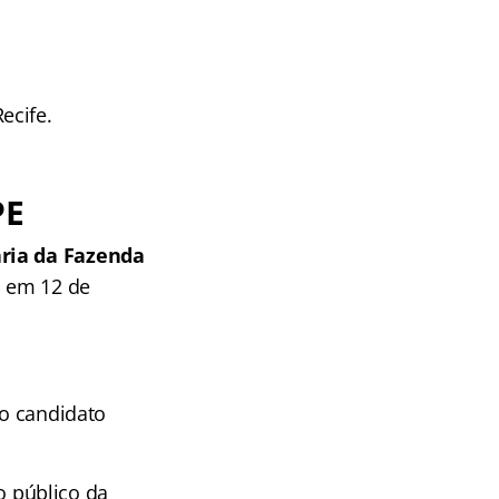
ecife.
PE
aria da Fazenda
s em 12 de
 o candidato
 público da