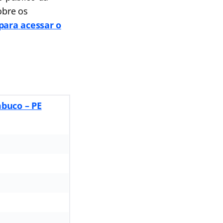
obre os
 para
acessar o
buco – PE