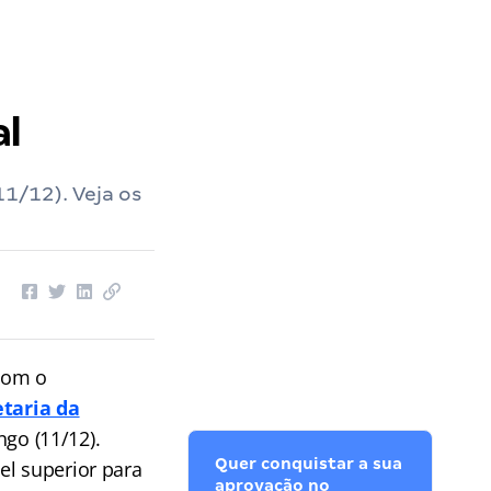
al
1/12). Veja os
com o
etaria da
go (11/12).
Quer conquistar a sua
el superior para
aprovação no