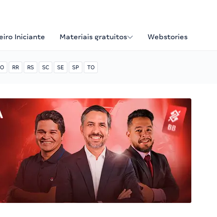
iro Iniciante
Materiais gratuitos
Webstories
O
RR
RS
SC
SE
SP
TO