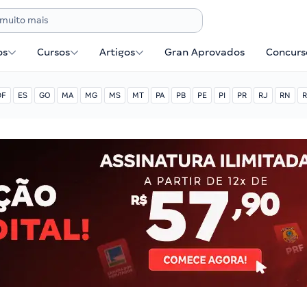
os
Cursos
Artigos
Gran Aprovados
Concurse
DF
ES
GO
MA
MG
MS
MT
PA
PB
PE
PI
PR
RJ
RN
R