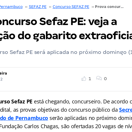
Pernambuco
››
SEFAZ PE
››
Concurso SEFAZ PE
››
Prova concurso Sefaz PE: veja a elaboração do gabarito extraoficial
ncurso Sefaz PE: veja a
ão do gabarito extraofici
rso Sefaz PE será aplicada no próximo domingo (1
eira
1
0
22
urso Sefaz PE
está chegando, concurseiro. De acordo 
ital, as provas objetivas do concurso público da
Secr
ado de Pernambuco
serão aplicadas no próximo domin
Fundação Carlos Chagas, são ofertadas 20 vagas de nív