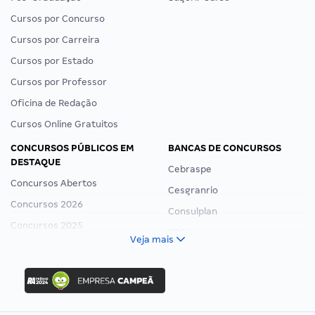
Cursos por Concurso
Cursos por Carreira
Cursos por Estado
Cursos por Professor
Oficina de Redação
Cursos Online Gratuitos
CONCURSOS PÚBLICOS EM
BANCAS DE CONCURSOS
DESTAQUE
Cebraspe
Concursos Abertos
Cesgranrio
Concursos 2026
Consulplan
Concursos 2025
FCC
Veja mais
Concurso Nacional Unificado
FGV
Concurso Ibama
Idecan
Concurso MPU
Selecon
Editais publicados