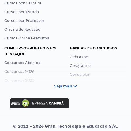
Cursos por Carreira
Cursos por Estado
Cursos por Professor
Oficina de Redação
Cursos Online Gratuitos
CONCURSOS PÚBLICOS EM
BANCAS DE CONCURSOS
DESTAQUE
Cebraspe
Concursos Abertos
Cesgranrio
Concursos 2026
Consulplan
Concursos 2025
FCC
Veja mais
Concurso Nacional Unificado
FGV
Concurso Ibama
Idecan
Concurso MPU
Selecon
Editais publicados
Uniase
© 2012 - 2026 Gran Tecnologia e Educação S/A.
Vunesp