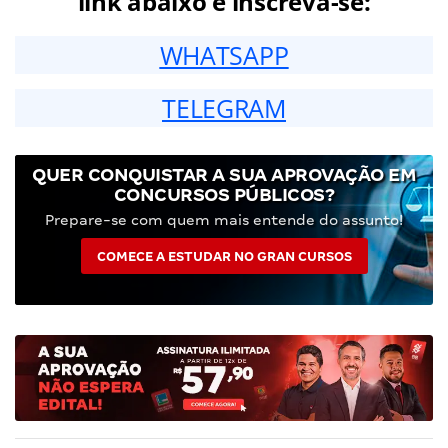
link abaixo e inscreva-se:
WHATSAPP
TELEGRAM
QUER CONQUISTAR A SUA APROVAÇÃO EM
CONCURSOS PÚBLICOS?
Prepare-se com quem mais entende do assunto!
COMECE A ESTUDAR NO GRAN CURSOS