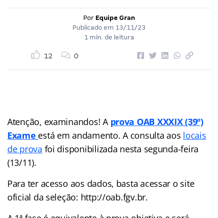
Por
Equipe Gran
Publicado em
13/11/23
1 min. de leitura
12
0
Atenção, examinandos! A
prova OAB XXXIX (39º)
Exame
está em andamento. A consulta aos
locais
de prova
foi disponibilizada nesta segunda-feira
(13/11).
Para ter acesso aos dados, basta acessar o site
oficial da seleção: http://oab.fgv.br.
A 1ª fase é equivalente à prova objetiva e será