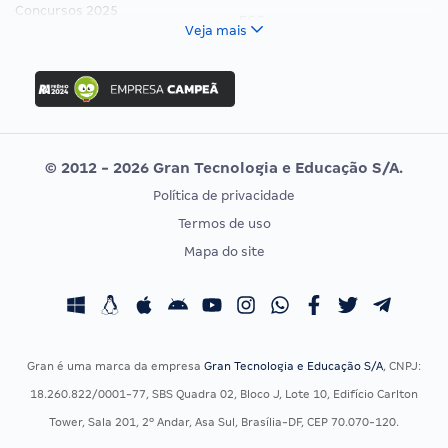
Concursos 2025
FCC
Veja mais
Concurso Nacional Unificado
FGV
Concurso Ibama
Idecan
Concurso MPU
Selecon
Editais publicados
Uniase
© 2012 - 2026 Gran Tecnologia e Educação S/A.
Vunesp
Política de privacidade
CONCURSOS POR PROFISSÃO
EXAME DE ORDEM
Termos de uso
Concursos Administrativos
OAB
Mapa do site
Concursos Educação
Prova OAB
Concursos Fiscais
Calendário OAB
Concursos Jurídicos
Questões OAB
Concursos Militares
Recursos OAB
Gran é uma marca da empresa
Gran Tecnologia e Educação S/A
, CNPJ:
Concursos Policiais
Exame de Ordem
18.260.822/0001-77, SBS Quadra 02, Bloco J, Lote 10, Edifício Carlton
Concursos Saúde
Tower, Sala 201, 2º Andar, Asa Sul, Brasília-DF, CEP 70.070-120.
Concursos Tribunais