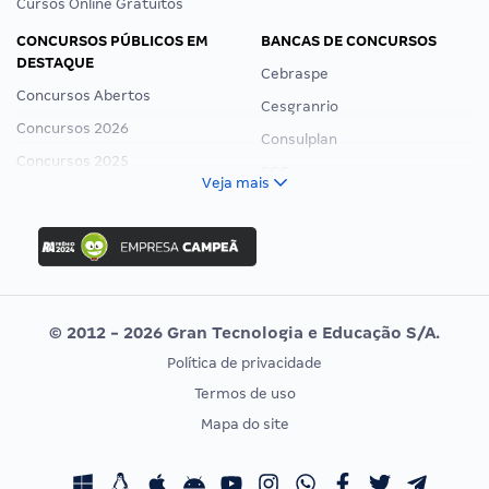
Cursos Online Gratuitos
CONCURSOS PÚBLICOS EM
BANCAS DE CONCURSOS
DESTAQUE
Cebraspe
Concursos Abertos
Cesgranrio
Concursos 2026
Consulplan
Concursos 2025
FCC
Veja mais
Concurso Nacional Unificado
FGV
Concurso Ibama
Idecan
Concurso MPU
Selecon
Editais publicados
Uniase
© 2012 - 2026 Gran Tecnologia e Educação S/A.
Vunesp
Política de privacidade
CONCURSOS POR PROFISSÃO
EXAME DE ORDEM
Termos de uso
Concursos Administrativos
OAB
Mapa do site
Concursos Educação
Prova OAB
Concursos Fiscais
Calendário OAB