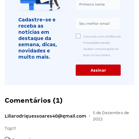
Cadastre-se e
receba as
notícias em
Concordo com a Política de
destaque da
Privacidade e aceito
semana, dicas,
receber comunicações do
novidades e
Gran Cursos Online.
muito mais.
Comentários (1)
5 de Dezembro de
Liliarodriguessoares40@gmail.com
•
2022
Top!!!