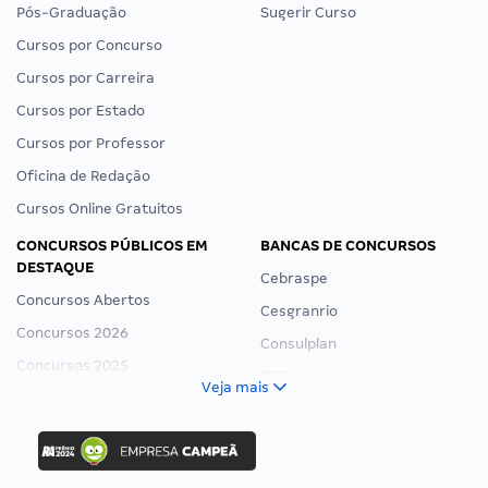
Pós-Graduação
Sugerir Curso
Cursos por Concurso
Cursos por Carreira
Cursos por Estado
Cursos por Professor
Oficina de Redação
Cursos Online Gratuitos
CONCURSOS PÚBLICOS EM
BANCAS DE CONCURSOS
DESTAQUE
Cebraspe
Concursos Abertos
Cesgranrio
Concursos 2026
Consulplan
Concursos 2025
FCC
Veja mais
Concurso Nacional Unificado
FGV
Concurso Ibama
Idecan
Concurso MPU
Selecon