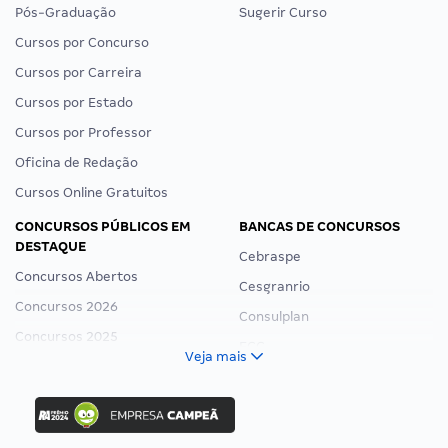
Pós-Graduação
Sugerir Curso
Cursos por Concurso
Cursos por Carreira
Cursos por Estado
Cursos por Professor
Oficina de Redação
Cursos Online Gratuitos
CONCURSOS PÚBLICOS EM
BANCAS DE CONCURSOS
DESTAQUE
Cebraspe
Concursos Abertos
Cesgranrio
Concursos 2026
Consulplan
Concursos 2025
FCC
Veja mais
Concurso Nacional Unificado
FGV
Concurso Ibama
Idecan
Concurso MPU
Selecon