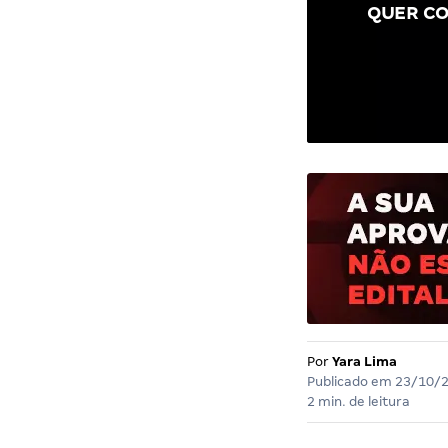
QUER CO
Por
Yara Lima
Publicado em
23/10/
2 min. de leitura