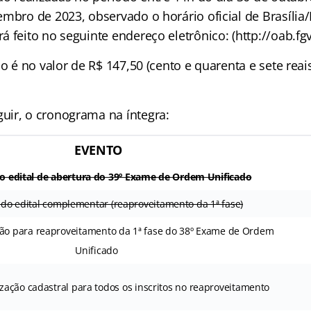
mbro de 2023, observado o horário oficial de Brasília
 feito no seguinte endereço eletrônico: (http://oab.fgv
ão é no valor de R$ 147,50 (cento e quarenta e sete reai
ir, o cronograma na íntegra:
EVENTO
o edital de abertura do 39º Exame de Ordem Unificado
 do edital complementar (reaproveitamento da 1ª fase)
ção para reaproveitamento da 1ª fase do 38º Exame de Ordem
Unificado
ização cadastral para todos os inscritos no reaproveitamento