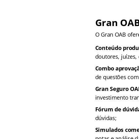
Gran OAB:
O Gran OAB ofere
Conteúdo produz
doutores, juízes,
Combo aprovaç
de questões come
Gran Seguro OA
investimento tr
Fórum de dúvid
dúvidas;
Simulados com
notas e análise d