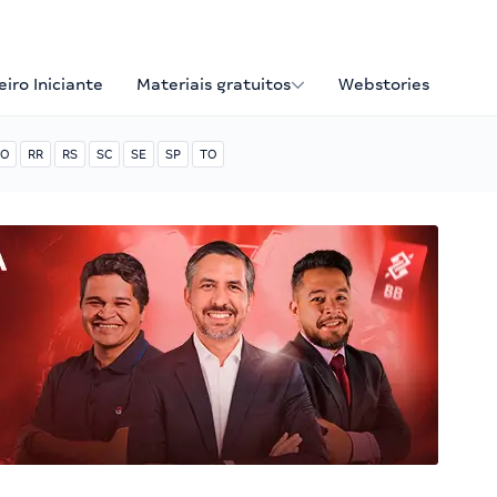
iro Iniciante
Materiais gratuitos
Webstories
O
RR
RS
SC
SE
SP
TO