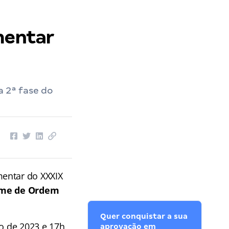
mentar
 2ª fase do
mentar do XXXIX
xame de Ordem
Quer conquistar a sua
ro de 2023 e 17h
aprovação em