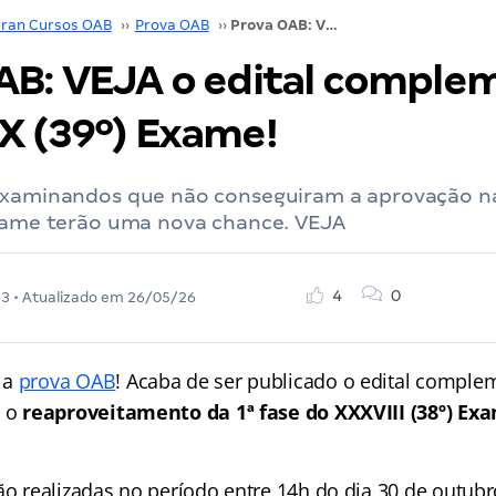
ran Cursos OAB
››
Prova OAB
››
Prova OAB: VEJA o edital complementar do XXXIX (39º) Exame!
AB: VEJA o edital comple
X (39º) Exame!
examinandos que não conseguiram a aprovação na
Exame terão uma nova chance. VEJA
4
0
23
• Atualizado em
26/05/26
 a
prova OAB
! Acaba de ser publicado o edital comple
a o
reaproveitamento da 1ª fase do XXXVIII (38º) E
rão realizadas no período entre 14h do dia 30 de outub