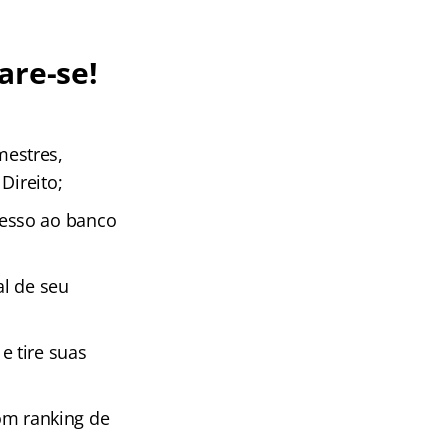
are-se!
estres,
Direito;
cesso ao banco
al de seu
e tire suas
m ranking de