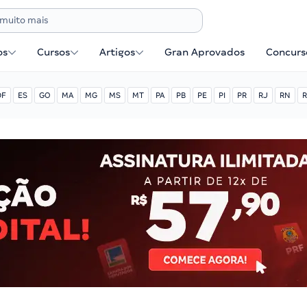
os
Cursos
Artigos
Gran Aprovados
Concurse
DF
ES
GO
MA
MG
MS
MT
PA
PB
PE
PI
PR
RJ
RN
R