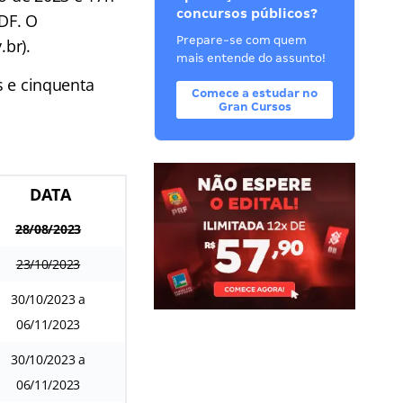
concursos públicos?
/DF. O
Prepare-se com quem
.br).
mais entende do assunto!
s e cinquenta
Comece a estudar no
Gran Cursos
DATA
28/08/2023
23/10/2023
30/10/2023 a
06/11/2023
30/10/2023 a
06/11/2023