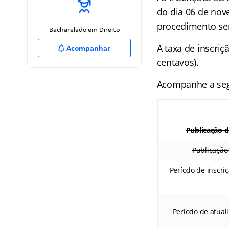
do dia 06 de nove
procedimento será
Bacharelado em Direito
A taxa de inscriç
Acompanhar
centavos).
Acompanhe a segu
Publicação d
Publicação
Período de inscri
Período de atual