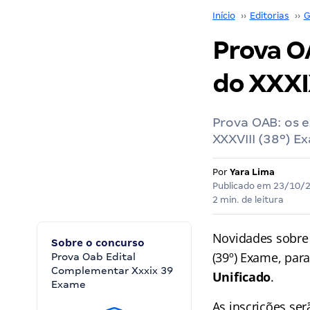
Início
››
Editorias
››
G
Prova O
do XXXI
Prova OAB: os 
XXXVIII (38º) 
Por
Yara Lima
Publicado em
23/10/
2 min. de leitura
Novidades sobre
Sobre o concurso
(39º) Exame, par
Prova Oab Edital
Complementar Xxxix 39
Unificado
.
Exame
As inscrições se