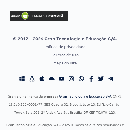
Concurso Nacional Unificado
FGV
Concurso Ibama
Idecan
Concurso MPU
Selecon
Editais publicados
Uniase
© 2012 - 2026 Gran Tecnologia e Educação S/A.
Vunesp
Política de privacidade
CONCURSOS POR PROFISSÃO
EXAME DE ORDEM
Termos de uso
Concursos Administrativos
OAB
Mapa do site
Concursos Educação
Prova OAB
Concursos Fiscais
Calendário OAB
Concursos Jurídicos
Questões OAB
Concursos Militares
Recursos OAB
Gran é uma marca da empresa
Gran Tecnologia e Educação S/A
, CNPJ:
Concursos Policiais
Exame de Ordem
18.260.822/0001-77, SBS Quadra 02, Bloco J, Lote 10, Edifício Carlton
Concursos Saúde
Tower, Sala 201, 2º Andar, Asa Sul, Brasília-DF, CEP 70.070-120.
Concursos Tribunais
Gran Tecnologia e Educação S/A - 2026 © Todos os direitos reservados ®
Residência Multiprofissional