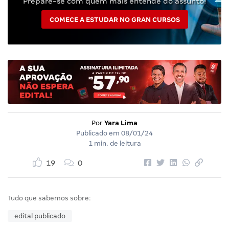
Prepare-se com quem mais entende do assunto!
COMECE A ESTUDAR NO GRAN CURSOS
Por
Yara Lima
Publicado em
08/01/24
1 min. de leitura
19
0
Tudo que sabemos sobre:
edital publicado