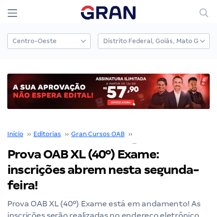
Início
››
Editorias
››
Gran Cursos OAB
››
Prova OAB
››
Prova OAB X
Prova OAB XL (40º) Exame:
inscrições abrem nesta segunda-
feira!
Prova OAB XL (40º) Exame está em andamento! As
inscrições serão realizadas no endereço eletrônico