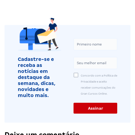
Cadastre-se e
receba as
notícias em
Concordo com a Política de
destaque da
Privacidade e aceito
semana, dicas,
receber comunicações do
novidades e
Gran Cursos Online.
muito mais.
Deixe um comentário