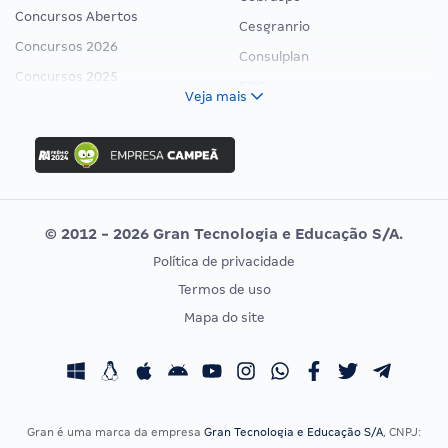
Concursos Abertos
Cesgranrio
Concursos 2026
Consulplan
Concursos 2025
FCC
Veja mais
Concurso Nacional Unificado
FGV
Concurso Ibama
Idecan
Concurso MPU
Selecon
Editais publicados
Uniase
© 2012 - 2026 Gran Tecnologia e Educação S/A.
Vunesp
Política de privacidade
CONCURSOS POR PROFISSÃO
EXAME DE ORDEM
Termos de uso
Concursos Administrativos
OAB
Mapa do site
Concursos Educação
Prova OAB
Concursos Fiscais
Calendário OAB
Concursos Jurídicos
Questões OAB
Concursos Militares
Recursos OAB
Gran é uma marca da empresa
Gran Tecnologia e Educação S/A
, CNPJ: