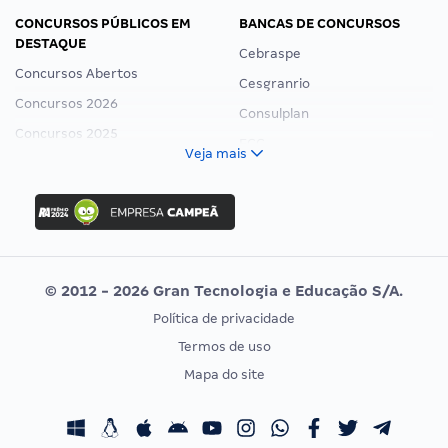
CONCURSOS PÚBLICOS EM
BANCAS DE CONCURSOS
DESTAQUE
Cebraspe
Concursos Abertos
Cesgranrio
Concursos 2026
Consulplan
Concursos 2025
FCC
Veja mais
Concurso Nacional Unificado
FGV
Concurso Ibama
Idecan
Concurso MPU
Selecon
Editais publicados
Uniase
© 2012 - 2026 Gran Tecnologia e Educação S/A.
Vunesp
Política de privacidade
CONCURSOS POR PROFISSÃO
EXAME DE ORDEM
Termos de uso
Concursos Administrativos
OAB
Mapa do site
Concursos Educação
Prova OAB
Concursos Fiscais
Calendário OAB
Concursos Jurídicos
Questões OAB