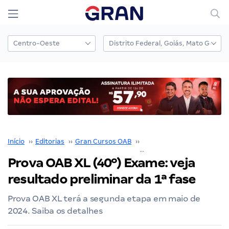
Início
››
Editorias
››
Gran Cursos OAB
››
Prova OAB
››
Prova OAB X
Prova OAB XL (40º) Exame: veja
resultado preliminar da 1ª fase
Prova OAB XL terá a segunda etapa em maio de
2024. Saiba os detalhes