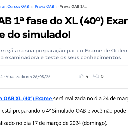
ran Cursos OAB
››
Prova OAB
››
Prova OAB 1ª fase do XL (40º) Exame: participe do simulado!
AB 1ª fase do XL (40º) Exa
e do simulado!
um gás na sua preparação para o Exame de Orde
nca examinadora e teste os seus conhecimentos
4
0
24
• Atualizado em
26/05/26
a OAB XL (40º) Exame
será realizada no dia 24 de mar
 está preparando o 4º Simulado OAB e você não pode 
alizado no dia 17 de março de 2024 (domingo).