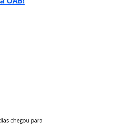
va OAB!
dias chegou para