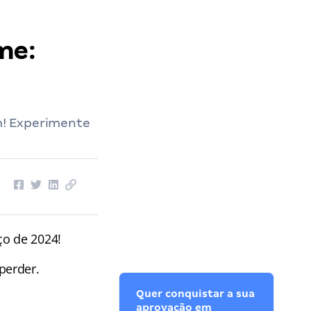
me:
m! Experimente
ço de 2024!
perder.
Quer conquistar a sua
aprovação em