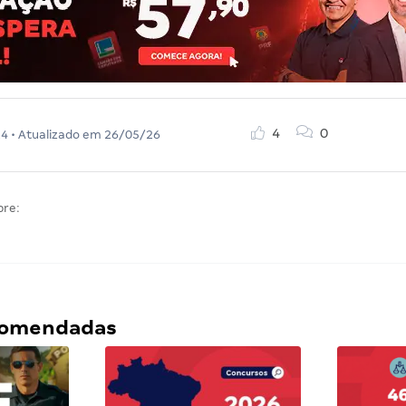
4
0
24
• Atualizado em
26/05/26
bre:
ecomendadas