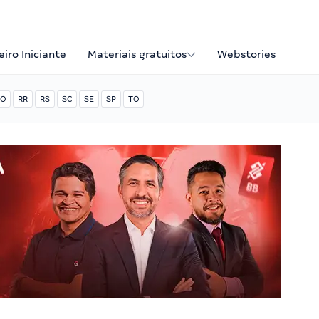
iro Iniciante
Materiais gratuitos
Webstories
O
RR
RS
SC
SE
SP
TO