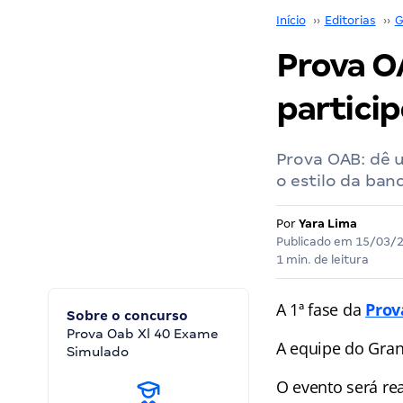
Início
››
Editorias
››
G
Prova O
particip
Prova OAB: dê 
o estilo da ba
Por
Yara Lima
Publicado em
15/03/
1 min. de leitura
A 1ª fase da
Prov
Sobre o concurso
Prova Oab Xl 40 Exame
A equipe do Gran
Simulado
O evento será re