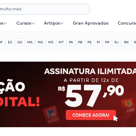
os
Cursos
Artigos
Gran Aprovados
Concurse
DF
ES
GO
MA
MG
MS
MT
PA
PB
PE
PI
PR
RJ
RN
R