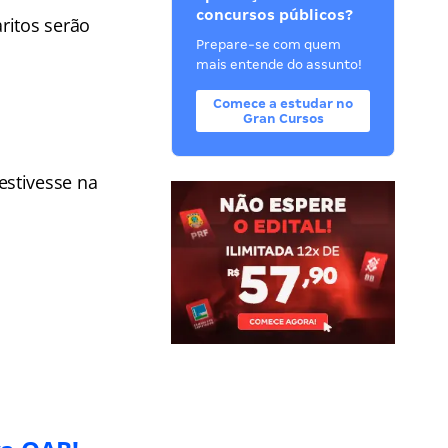
concursos públicos?
ritos serão
Prepare-se com quem
mais entende do assunto!
Comece a estudar no
Gran Cursos
estivesse na