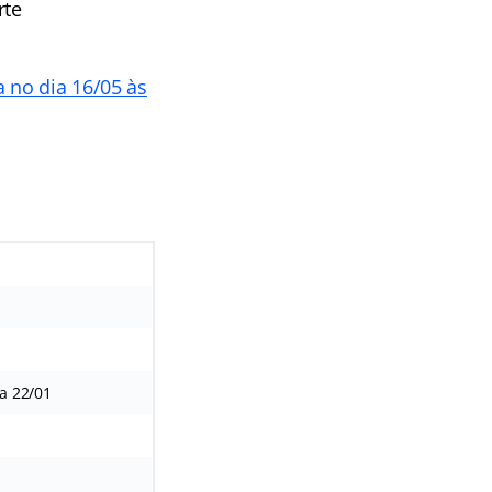
rte
 no dia 16/05 às
 a 22/01