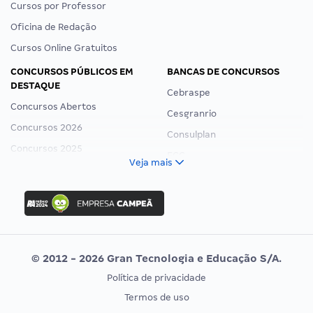
Cursos por Professor
Oficina de Redação
Cursos Online Gratuitos
CONCURSOS PÚBLICOS EM
BANCAS DE CONCURSOS
DESTAQUE
Cebraspe
Concursos Abertos
Cesgranrio
Concursos 2026
Consulplan
Concursos 2025
FCC
Veja mais
Concurso Nacional Unificado
FGV
Concurso Ibama
Idecan
Concurso MPU
Selecon
Editais publicados
Uniase
© 2012 - 2026 Gran Tecnologia e Educação S/A.
Vunesp
Política de privacidade
CONCURSOS POR PROFISSÃO
EXAME DE ORDEM
Termos de uso
Concursos Administrativos
OAB