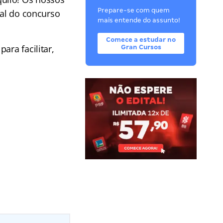
Prepare-se com quem
ial do concurso
mais entende do assunto!
Comece a estudar no
ara facilitar,
Gran Cursos