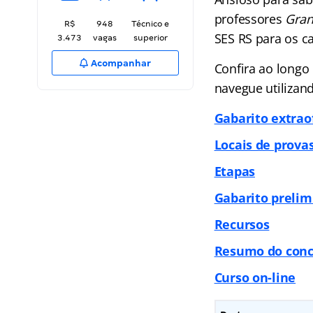
professores
Gra
R$
948
Técnico e
SES RS para os c
3.473
vagas
superior
Acompanhar
Confira ao longo 
navegue utilizand
Gabarito extraof
Locais de prova
Etapas
Gabarito prelim
Recursos
Resumo do con
Curso on-line