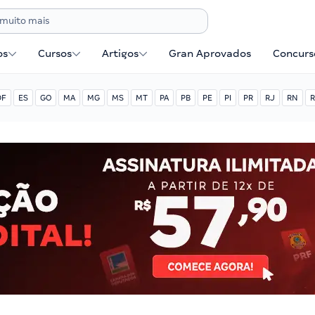
os
Cursos
Artigos
Gran Aprovados
Concurse
DF
ES
GO
MA
MG
MS
MT
PA
PB
PE
PI
PR
RJ
RN
R