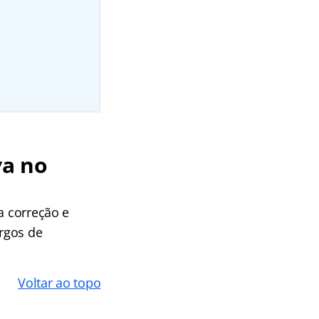
va no
a correção e
argos de
Voltar ao topo