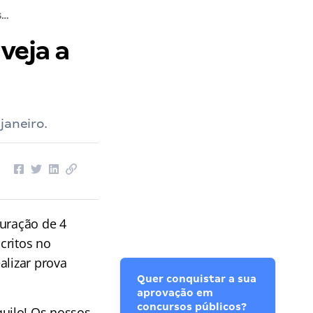
Prova SES RS: corrija a sua prova e veja a sua possível colocação!
veja a
janeiro.
duração de 4
critos no
ealizar prova
Quer conquistar a sua
aprovação em
concursos públicos?
uilo! Os nossos