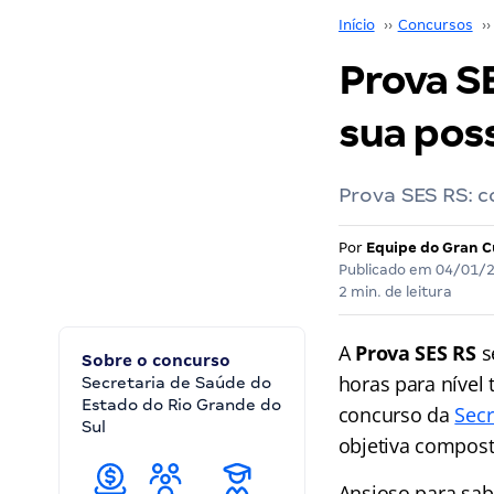
Início
››
Concursos
››
Prova SE
sua poss
Prova SES RS: c
Por
Equipe do Gran C
Publicado em
04/01/
2 min. de leitura
A
Prova SES RS
s
Sobre o concurso
horas para nível 
Secretaria de Saúde do
Estado do Rio Grande do
concurso da
Secr
Sul
objetiva compost
Ansioso para sab