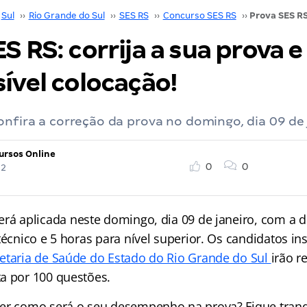
Sul
››
Rio Grande do Sul
››
SES RS
››
Concurso SES RS
››
S RS: corrija a sua prova e 
ível colocação!
onfira a correção da prova no domingo, dia 09 de 
ursos Online
0
0
22
erá aplicada neste domingo, dia 09 de janeiro, com a 
técnico e 5 horas para nível superior. Os candidatos ins
etaria de Saúde do Estado do Rio Grande do Sul
irão r
a por 100 questões.
er como será o seu desempenho na prova? Fique tranq