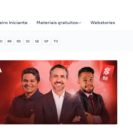
iro Iniciante
Materiais gratuitos
Webstories
O
RR
RS
SC
SE
SP
TO