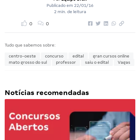
Publicado em
22/01/16
2 min. de leitura
0
0
Tudo que sabemos sobre:
centro-oeste
concurso
edital
gran cursos online
mato grosso do sul
professor
saiu o edital
Vagas
Notícias recomendadas