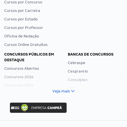
Cursos por Concurso
Cursos por Carreira
Cursos por Estado
Cursos por Professor
Oficina de Redação
Cursos Online Gratuitos
CONCURSOS PÚBLICOS EM
BANCAS DE CONCURSOS
DESTAQUE
Cebraspe
Concursos Abertos
Cesgranrio
Concursos 2026
Consulplan
Concursos 2025
FCC
Veja mais
Concurso Nacional Unificado
FGV
Concurso Ibama
Idecan
Concurso MPU
Selecon
Editais publicados
Uniase