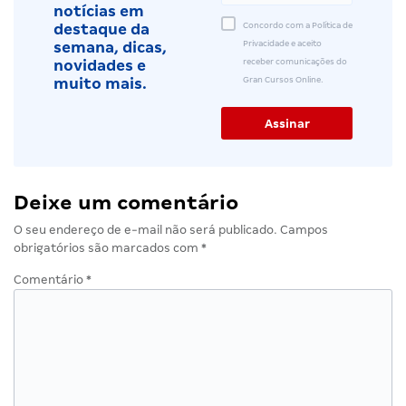
notícias em
Concordo com a Política de
destaque da
Privacidade e aceito
semana, dicas,
receber comunicações do
novidades e
Gran Cursos Online.
muito mais.
Deixe um comentário
O seu endereço de e-mail não será publicado.
Campos
obrigatórios são marcados com
*
Comentário
*