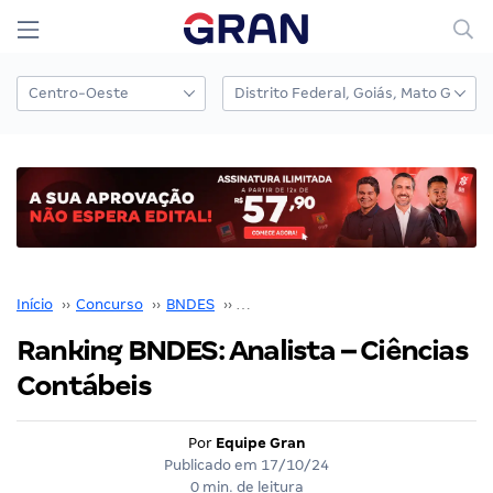
Início
››
Concurso
››
BNDES
››
Concurso BNDES
››
Ranking BNDES: Analista – Ciências Contábeis
Ranking BNDES: Analista – Ciências
Contábeis
Por
Equipe Gran
Publicado em
17/10/24
0 min. de leitura