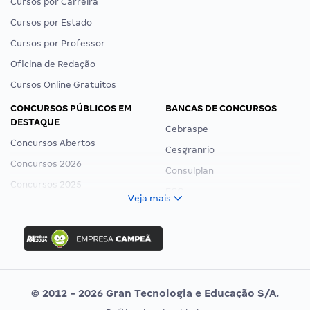
Cursos por Carreira
Cursos por Estado
Cursos por Professor
Oficina de Redação
Cursos Online Gratuitos
CONCURSOS PÚBLICOS EM
BANCAS DE CONCURSOS
DESTAQUE
Cebraspe
Concursos Abertos
Cesgranrio
Concursos 2026
Consulplan
Concursos 2025
FCC
Veja mais
Concurso Nacional Unificado
FGV
Concurso Ibama
Idecan
Concurso MPU
Selecon
Editais publicados
Uniase
© 2012 - 2026 Gran Tecnologia e Educação S/A.
Vunesp