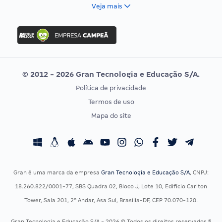
FCC
Veja mais
Concurso Nacional Unificado
FGV
Concurso Ibama
Idecan
Concurso MPU
Selecon
Editais publicados
Uniase
© 2012 - 2026 Gran Tecnologia e Educação S/A.
Vunesp
Política de privacidade
CONCURSOS POR PROFISSÃO
EXAME DE ORDEM
Termos de uso
Concursos Administrativos
OAB
Mapa do site
Concursos Educação
Prova OAB
Concursos Fiscais
Calendário OAB
Concursos Jurídicos
Questões OAB
Concursos Militares
Recursos OAB
Gran é uma marca da empresa
Gran Tecnologia e Educação S/A
, CNPJ:
Concursos Policiais
Exame de Ordem
18.260.822/0001-77, SBS Quadra 02, Bloco J, Lote 10, Edifício Carlton
Concursos Saúde
Tower, Sala 201, 2º Andar, Asa Sul, Brasília-DF, CEP 70.070-120.
Concursos Tribunais
Gran Tecnologia e Educação S/A - 2026 © Todos os direitos reservados ®