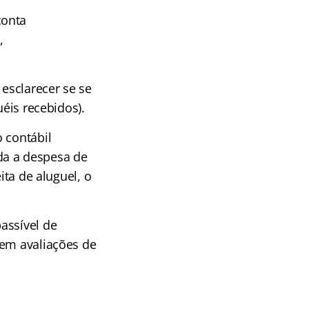
conta
,
 esclarecer se se
uéis recebidos).
 contábil
da a despesa de
ita de aluguel, o
assível de
 em avaliações de