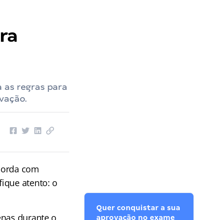
ra
 as regras para
vação.
corda com
ique atento: o
Quer conquistar a sua
enas durante o
aprovação no exame