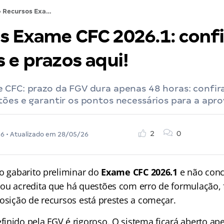
›
Recursos Exame CFC 2026.1: confira recursos e prazos aqui!
s Exame CFC 2026.1: confi
 e prazos aqui!
 CFC: prazo da FGV dura apenas 48 horas: confira
ões e garantir os pontos necessários para a apro
2
0
26
• Atualizado em
28/05/26
 o gabarito preliminar do
Exame CFC 2026.1
e não con
ou acredita que há questões com erro de formulação, f
posição de recursos está prestes a começar.
inido pela FGV é rigoroso. O sistema ficará aberto ap