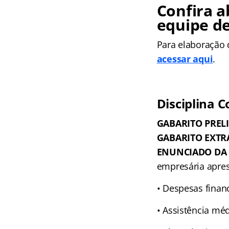
Confira a
equipe de
Para elaboração 
acessar aqui
.
Disciplina C
GABARITO PREL
GABARITO EXTR
ENUNCIADO DA 
empresária apres
• Despesas financ
• Assistência mé