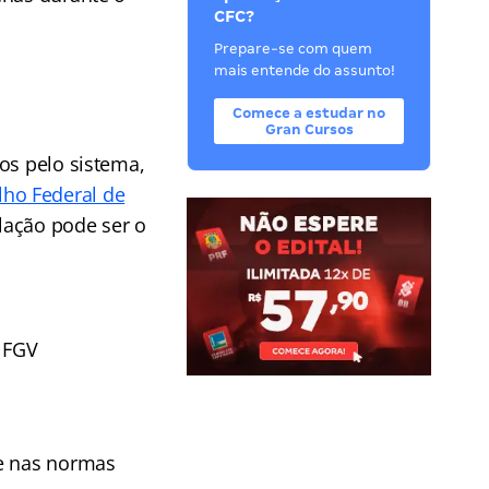
CFC?
Prepare-se com quem
mais entende do assunto!
Comece a estudar no
Gran Cursos
os pelo sistema,
lho Federal de
lação pode ser o
a FGV
se nas normas