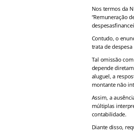
Nos termos da NB
“Remuneração de 
despesasfinancei
Contudo, o enunci
trata de despesa 
Tal omissão comp
depende diretame
aluguel, a respos
montante não int
Assim, a ausênci
múltiplas interp
contabilidade.
Diante disso, re