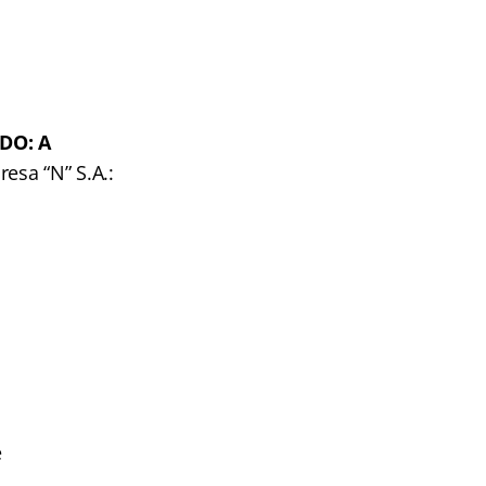
DO: A
esa “N” S.A.:
e