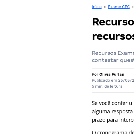
Início
››
Exame CFC
›
Recurso
recursos
Recursos Exame
contestar quest
Por
Olivia Furlan
Publicado em
25/05/
5 min. de leitura
Se você conferiu
alguma resposta 
prazo para inter
O cronograma def