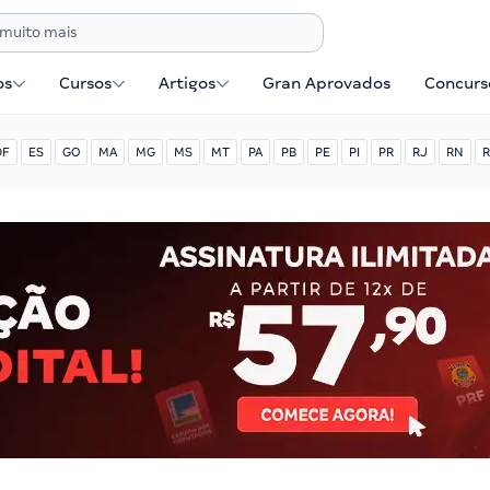
os
Cursos
Artigos
Gran Aprovados
Concurse
DF
ES
GO
MA
MG
MS
MT
PA
PB
PE
PI
PR
RJ
RN
R