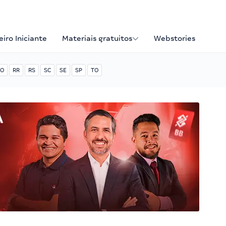
iro Iniciante
Materiais gratuitos
Webstories
O
RR
RS
SC
SE
SP
TO