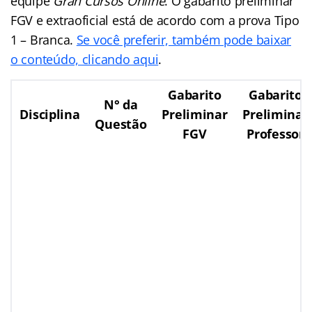
equipe
Gran Cursos Online
. O gabarito preliminar
FGV e extraoficial está de acordo com a prova Tipo
1 – Branca.
Se você preferir, também pode baixar
o conteúdo, clicando aqui
.
Gabarito
Gabarito
N° da
Disciplina
Preliminar
Preliminar
Questão
FGV
Professor