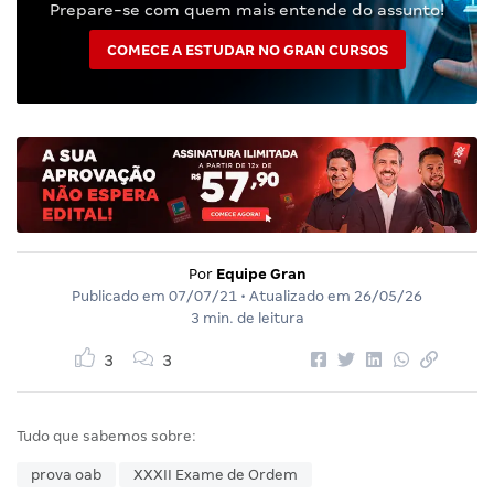
Prepare-se com quem mais entende do assunto!
COMECE A ESTUDAR NO GRAN CURSOS
Por
Equipe Gran
Publicado em
07/07/21
• Atualizado em
26/05/26
3 min. de leitura
3
3
Tudo que sabemos sobre:
prova oab
XXXII Exame de Ordem