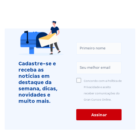
Cadastre-se e
receba as
notícias em
Concordo com a Política de
destaque da
Privacidade e aceito
semana, dicas,
receber comunicações do
novidades e
Gran Cursos Online.
muito mais.