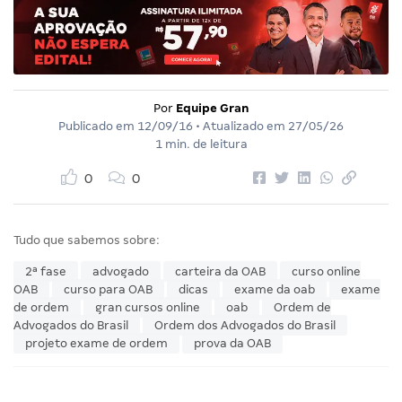
Por
Equipe Gran
Publicado em
12/09/16
• Atualizado em
27/05/26
1 min. de leitura
0
0
Tudo que sabemos sobre:
2ª fase
advogado
carteira da OAB
curso online
OAB
curso para OAB
dicas
exame da oab
exame
de ordem
gran cursos online
oab
Ordem de
Advogados do Brasil
Ordem dos Advogados do Brasil
projeto exame de ordem
prova da OAB