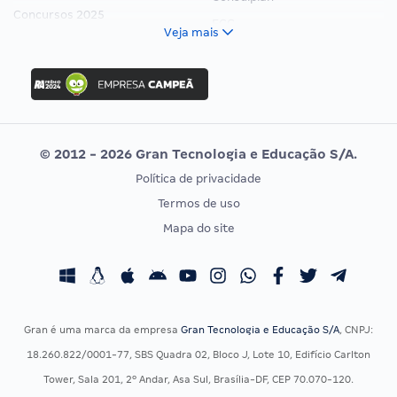
Concursos 2025
FCC
Veja mais
Concurso Nacional Unificado
FGV
Concurso Ibama
Idecan
Concurso MPU
Selecon
Editais publicados
Uniase
© 2012 - 2026 Gran Tecnologia e Educação S/A.
Vunesp
Política de privacidade
CONCURSOS POR PROFISSÃO
EXAME DE ORDEM
Termos de uso
Concursos Administrativos
OAB
Mapa do site
Concursos Educação
Prova OAB
Concursos Fiscais
Calendário OAB
Concursos Jurídicos
Questões OAB
Concursos Militares
Recursos OAB
Gran é uma marca da empresa
Gran Tecnologia e Educação S/A
, CNPJ:
Concursos Policiais
Exame de Ordem
18.260.822/0001-77, SBS Quadra 02, Bloco J, Lote 10, Edifício Carlton
Concursos Saúde
Tower, Sala 201, 2º Andar, Asa Sul, Brasília-DF, CEP 70.070-120.