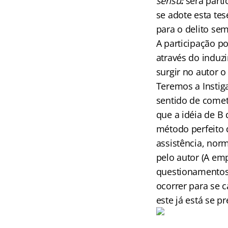
sensu
:
será partí
se adote esta tes
para o delito sem
A participação po
através do induz
surgir no autor o
Teremos a Instig
sentido de comete
que a idéia de B 
método perfeito d
assistência, norm
pelo autor (A em
questionamentos
ocorrer para se 
este já está se 