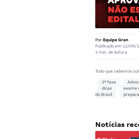
Por
Equipe Gran
Publicado em
12/09/
2 min. de leitura
Tudo que sabemos so
2ª fase
Advoc
dicas
exame 
do Brasil
prepar
Notícias r