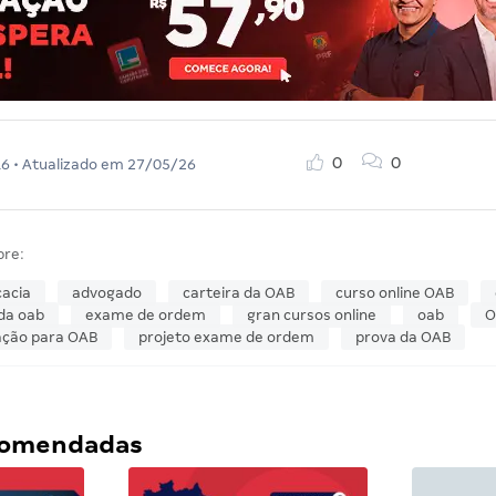
0
0
16
• Atualizado em
27/05/26
bre:
acia
advogado
carteira da OAB
curso online OAB
da oab
exame de ordem
gran cursos online
oab
O
ação para OAB
projeto exame de ordem
prova da OAB
ecomendadas