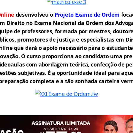
nline
desenvolveu o
Projeto Exame de Ordem
f
o
ca
em Direito no Exame Nacional da Ordem dos Advogad
ipe de professores, formada por mestres, doutore
licos, promotores de justiça e especialistas em Di
ine que dará o apoio necessário para o estudante
rovação.
O curso proporciona ao candidato uma pre
ideoaulas com abordagem teórica, confecção de peç
estões subjetivas. É a oportunidade ideal para aq
reparação completa e a tão sonhada carteira ver