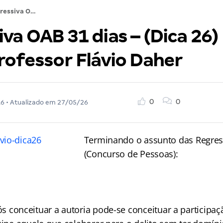
Regressiva OAB 31 dias – (Dica 26) Direito Penal: Professor Flávio Daher
va OAB 31 dias – (Dica 26) 
rofessor Flávio Daher
0
0
16
• Atualizado em
27/05/26
Terminando o assunto das Regress
(Concurso de Pessoas):
s conceituar a autoria pode-se conceituar a participa