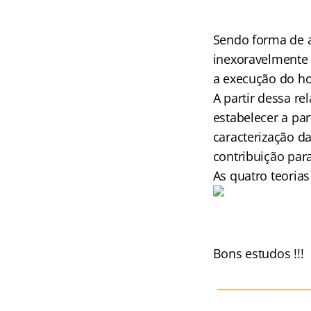
Sendo forma de a
inexoravelmente d
a execução do ho
A partir dessa r
estabelecer a par
caracterização da
contribuição para
As quatro teoria
Bons estudos !!!
_________________