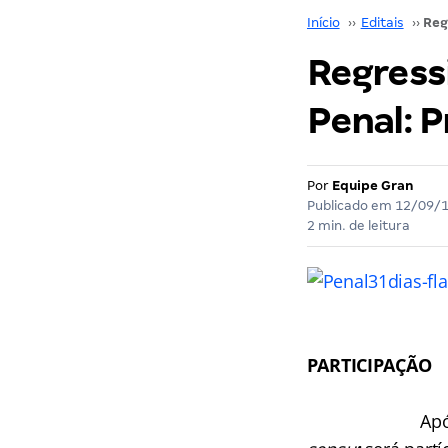
Início
››
Editais
››
Regressi
Penal: P
Por
Equipe Gran
Publicado em
12/09/
2 min. de leitura
PARTICIPAÇÃO
Apó