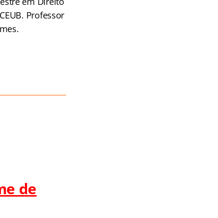
estre em Direito
ICEUB. Professor
omes.
__________________
me de