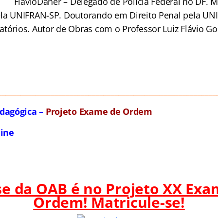
Flávio
Daher – Delegado de Polícia Federal no DF. M
ela UNIFRAN-SP. Doutorando em Direito Penal pela UN
atórios. Autor de Obras com o Professor Luiz Flávio G
__________________________________________________________
dagógica –
Projeto Exame de Ordem
line
ase da OAB é no Projeto XX Exa
Ordem! Matricule-se!