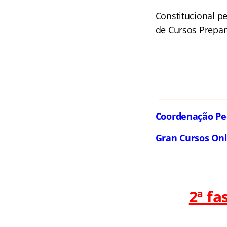
Constitucional p
de Cursos Prepar
_________________
Coordenação Pe
Gran Cursos On
2ª f