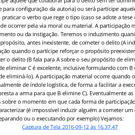
cipe aquele que colaborar para o delito sem ter domíni
e para configuração da autoria) ou será partícipe aque
 praticar o verbo que rege o tipo (caso se adote a tese 
de ocorrer pela via moral ou material. A participação 
imento ou da instigação. Teremos o induzimento quando
 propósito, antes inexistente, de cometer o delito (A in
ação quando o partícipe reforçar o propósito preexiste
r o delito (B fala para A sobre o seu propósito de elim
de eliminar C é excelente, inclusive formulando com B 
e eliminá-lo). A participação material ocorre quando o
almente de índole logística, de forma a facilitar a exe
presta a arma para que B elimine C). Eventualmente as
 sobre o momento em que cada forma de participaçã
caracterizar (é impossível induzir alguém a cometer um
preparando ou o executando por exemplo) Vejamos: