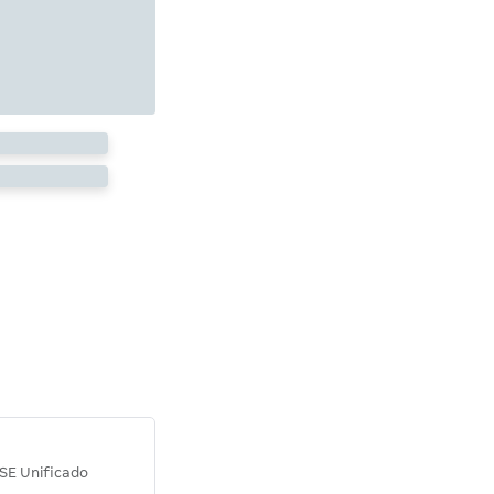
Diana M.
SE Unificado
Concurso SEPLAG CE