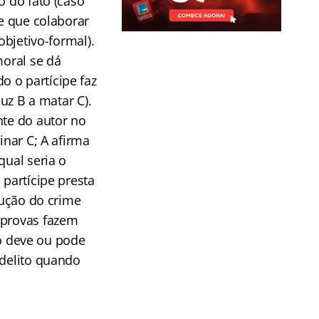
o do fato (caso
le que colaborar
objetivo-formal).
moral se dá
 o partícipe faz
duz B a matar C).
nte do autor no
inar C; A afirma
qual seria o
 partícipe presta
cução do crime
 provas fazem
o deve ou pode
 delito quando