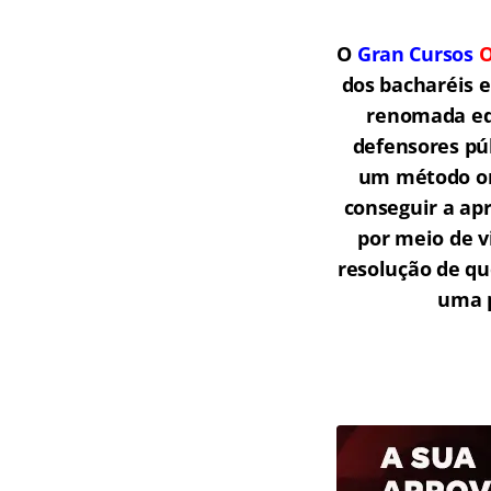
O
Gran Cursos
O
dos bacharéis 
renomada equ
defensores púb
um método onl
conseguir a ap
por meio de v
resolução de qu
uma p