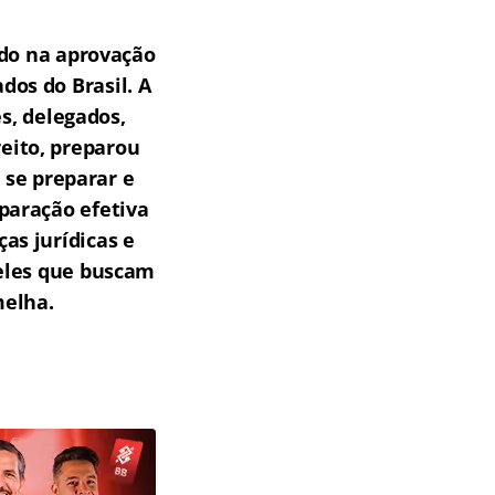
do na aprovação
os do Brasil.
A
s, delegados,
reito, preparou
 se preparar e
paração efetiva
as jurídicas e
ueles que buscam
melha.