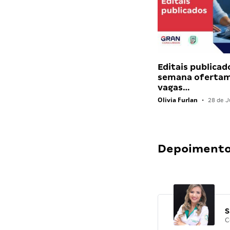
Editais publicad
semana ofertam
vagas…
Olivia Furlan
•
28 de J
Depoimentos
S
C