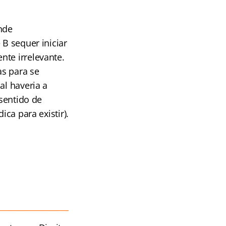
nde
 B sequer iniciar
nte irrelevante.
as para se
al haveria a
 sentido de
ica para existir).
__________________