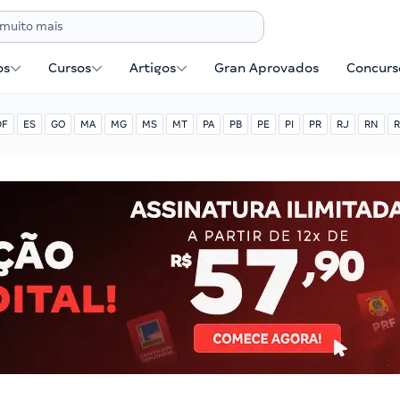
os
Cursos
Artigos
Gran Aprovados
Concurse
DF
ES
GO
MA
MG
MS
MT
PA
PB
PE
PI
PR
RJ
RN
R