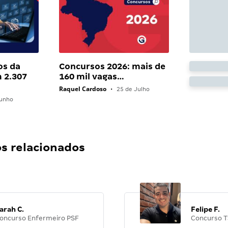
os da
Concursos 2026: mais de
 2.307
160 mil vagas…
Raquel Cardoso
•
25 de Julho
unho
 relacionados
arah C.
Felipe F.
oncurso Enfermeiro PSF
Concurso T