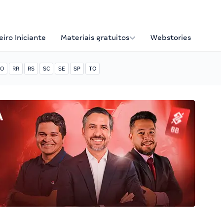
iro Iniciante
Materiais gratuitos
Webstories
O
RR
RS
SC
SE
SP
TO