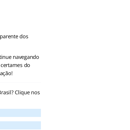
sparente dos
ntinue navegando
 certames do
vação!
rasil? Clique nos