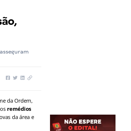
são,
, asseguram
ame da Ordem,
 os
remédios
ovas da área e