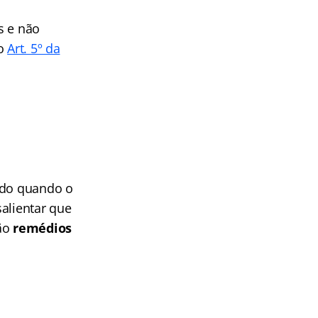
s e não
no
Art. 5º da
ado quando o
salientar que
são
remédios