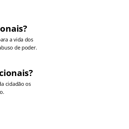
ionais?
ara a vida dos
 abuso de poder.
cionais?
ada cidadão os
o.