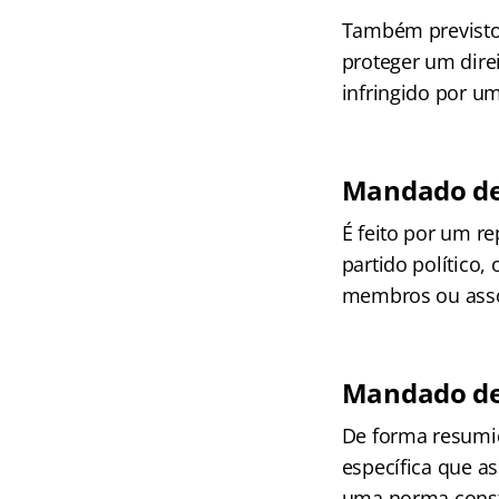
Também previsto 
proteger um dire
infringido por u
Mandado de
É feito por um r
partido político
membros ou asso
Mandado de
De forma resumi
específica que a
uma norma const