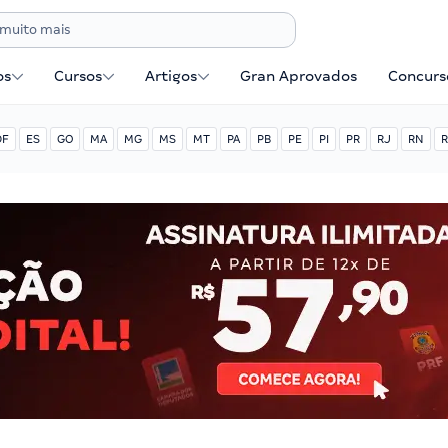
os
Cursos
Artigos
Gran Aprovados
Concurse
DF
ES
GO
MA
MG
MS
MT
PA
PB
PE
PI
PR
RJ
RN
R