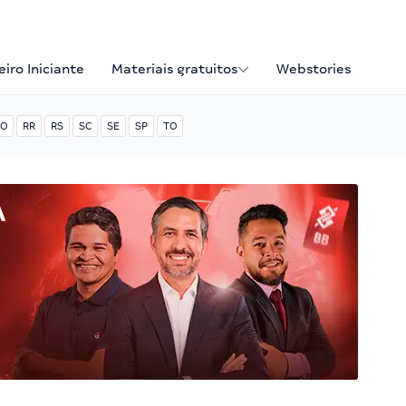
iro Iniciante
Materiais gratuitos
Webstories
O
RR
RS
SC
SE
SP
TO