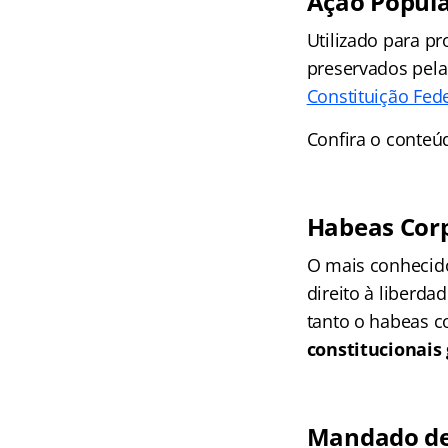
Ação Popul
Utilizado para p
preservados pela
Constituição Fed
Confira o conteú
Habeas Cor
O mais conhecido
direito à liberda
tanto o habeas c
constitucionais 
Mandado de