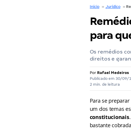
Início
››
Jurídico
››
Remédio
para qu
Os remédios con
direitos e gara
Por
Rafael Medeiros
Publicado em
30/09/
2 min. de leitura
Para se preparar
um dos temas ess
constitucionais
bastante cobrada