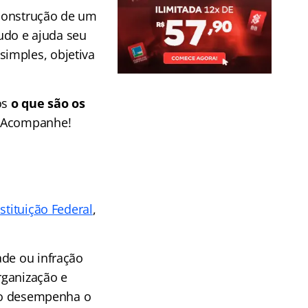
 construção de um
udo e ajuda seu
imples, objetiva
os
o que são os
s. Acompanhe!
stituição Federal
,
ade ou infração
rganização e
não desempenha o