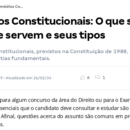
Remédios Constitucionais: O que são, para que servem e seus tipos
s Constitucionais: O que 
e servem e seus tipos
stitucionais, previstos na Constituição de 1988
ntias fundamentais.
6
1
19
• Atualizado em
26/02/24
 para algum concurso da área do Direito ou para o Ex
enciais que o candidato deve consultar e estudar são
. Afinal, questões acerca do assunto são comuns em pr
s.