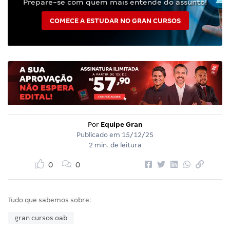
Prepare-se com quem mais entende do assunto!
COMECE A ESTUDAR NO GRAN CURSOS
Por
Equipe Gran
Publicado em
15/12/25
2 min. de leitura
0
0
Tudo que sabemos sobre:
gran cursos oab