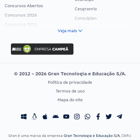
Concursos Abertos
Cesgranrio
Concursos 2026
Consulplan
Concursos 2025
FCC
Veja mais
Concurso Nacional Unificado
FGV
Concurso Ibama
Idecan
Concurso MPU
Selecon
Editais publicados
Uniase
© 2012 - 2026 Gran Tecnologia e Educação S/A.
Vunesp
Política de privacidade
CONCURSOS POR PROFISSÃO
EXAME DE ORDEM
Termos de uso
Concursos Administrativos
OAB
Mapa do site
Concursos Educação
Prova OAB
Concursos Fiscais
Calendário OAB
Concursos Jurídicos
Questões OAB
Concursos Militares
Recursos OAB
Gran é uma marca da empresa
Gran Tecnologia e Educação S/A
, CNPJ: