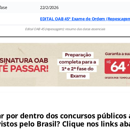
fase
22/2/2026
EDITAL OAB 45° Exame de Ordem
(Repescage
Edital OAB 45 (repescagem): resumo das datas essenciais
ar por dentro dos concursos públicos 
istos pelo Brasil? Clique nos links ab