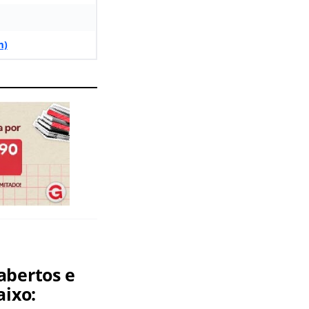
m)
abertos e
aixo: