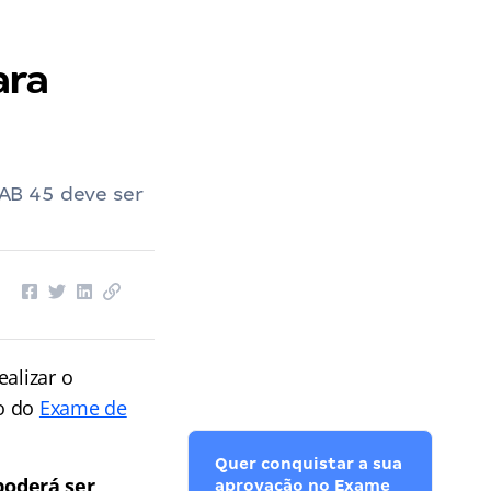
ara
AB 45 deve ser
ealizar o
to do
Exame de
Quer conquistar a sua
poderá ser
aprovação no Exame