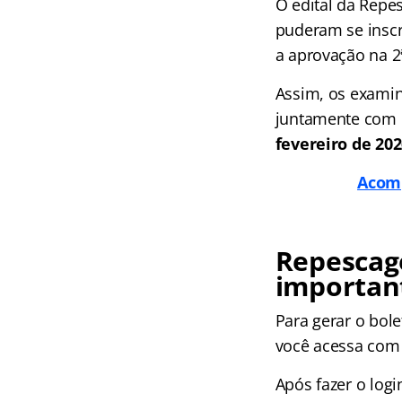
O edital da Repe
puderam se insc
a aprovação na 2
Assim, os examin
juntamente com o
fevereiro de 202
Acomp
Repescag
importan
Para gerar o bol
você acessa com C
Após fazer o logi