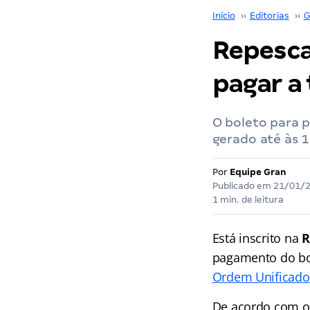
Início
››
Editorias
››
G
Repesca
pagar a 
O boleto para 
gerado até às 1
Por
Equipe Gran
Publicado em
21/01/
1 min. de leitura
Está inscrito na
R
pagamento do bol
Ordem Unificado
De acordo com o