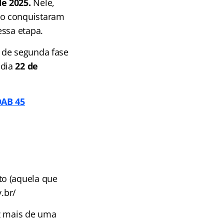
e 2025.
Nele,
ão conquistaram
essa etapa.
 de segunda fase
dia
22 de
OAB 45
to (aquela que
.br/
ez mais de uma