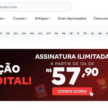
os
Cursos
Artigos
Gran Aprovados
Concurse
DF
ES
GO
MA
MG
MS
MT
PA
PB
PE
PI
PR
RJ
RN
R