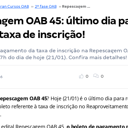
ran Cursos OAB
››
2ª fase OAB
››
Repescagem OAB 45: último dia para pagar a taxa de inscrição!
gem OAB 45: último dia p
taxa de inscrição!
pagamento da taxa de inscrição na Repescagem O
7h do dia de hoje (21/01). Confira mais detalhes!
0
0
26
epescagem OAB 45
? Hoje (21/01) é o último dia para r
eto referente à taxa de inscrição no Reaproveitamen
.
 edital Repescagem OAB 45,
o boleto de pagamento 