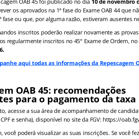
scagem OAB 45 foi publicado no dia
10 de novembro d
rever os aprovados na 1ª fase do Exame OAB 44 que n
ª fase ou que, por alguma razão, estiveram ausentes n
andos inscritos poderão realizar novamente as provas
s regularmente inscritos no 45° Exame de Ordem, no 
6.
anhe aqui todas as informações da Repescagem 
em OAB 45: recomendações
tes para o pagamento da taxa
eto, acesse a sua área de acompanhamento de candida
PF e senha), disponível no site da FGV: https://oab.fgv
n, você poderá visualizar as suas inscrições. Se você f