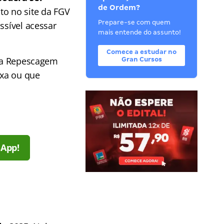
de Ordem?
to no site da FGV
Prepare-se com quem
ssível acessar
mais entende do assunto!
Comece a estudar no
 na Repescagem
Gran Cursos
axa ou que
sApp!