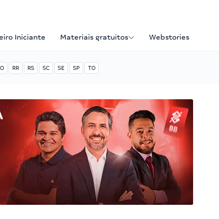
iro Iniciante
Materiais gratuitos
Webstories
O
RR
RS
SC
SE
SP
TO