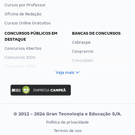
Cursos por Professor
Oficina de Redação
Cursos Online Gratuitos
CONCURSOS PÚBLICOS EM
BANCAS DE CONCURSOS
DESTAQUE
Cebraspe
Concursos Abertos
Cesgranrio
Concursos 2026
Consulplan
Concursos 2025
FCC
Veja mais
Concurso Nacional Unificado
FGV
Concurso Ibama
Idecan
Concurso MPU
Selecon
Editais publicados
Uniase
© 2012 - 2026 Gran Tecnologia e Educação S/A.
Vunesp
Política de privacidade
CONCURSOS POR PROFISSÃO
EXAME DE ORDEM
Termos de uso
Concursos Administrativos
OAB