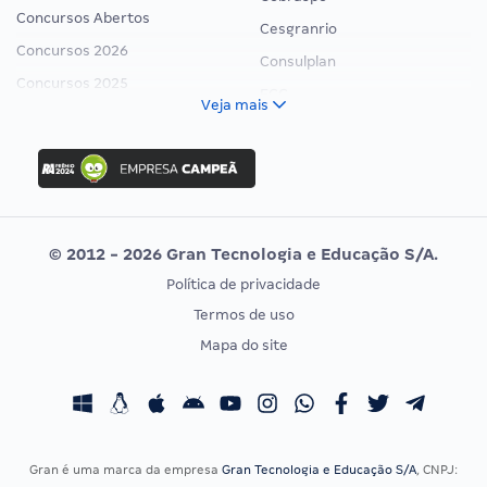
Concursos Abertos
Cesgranrio
Concursos 2026
Consulplan
Concursos 2025
FCC
Veja mais
Concurso Nacional Unificado
FGV
Concurso Ibama
Idecan
Concurso MPU
Selecon
Editais publicados
Uniase
© 2012 - 2026 Gran Tecnologia e Educação S/A.
Vunesp
Política de privacidade
CONCURSOS POR PROFISSÃO
EXAME DE ORDEM
Termos de uso
Concursos Administrativos
OAB
Mapa do site
Concursos Educação
Prova OAB
Concursos Fiscais
Calendário OAB
Concursos Jurídicos
Questões OAB
Concursos Militares
Recursos OAB
Gran é uma marca da empresa
Gran Tecnologia e Educação S/A
, CNPJ: