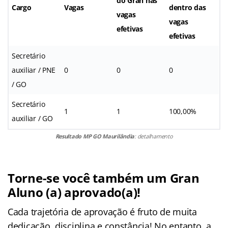
do Gran nas
Cargo
Vagas
dentro das
vagas
vagas
efetivas
efetivas
Secretário
auxiliar / PNE
0
0
0
/ GO
Secretário
1
1
100,00%
auxiliar / GO
Resultado MP GO Maurilândia
: detalhamento
Torne-se você também um Gran
Aluno (a) aprovado(a)!
Cada trajetória de aprovação é fruto de muita
dedicação, disciplina e constância! No entanto, a