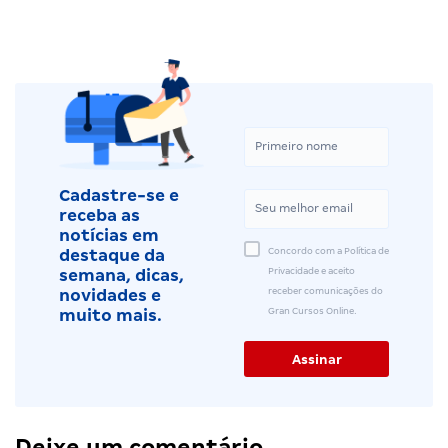
Cadastre-se e
receba as
notícias em
Concordo com a Política de
destaque da
Privacidade e aceito
semana, dicas,
receber comunicações do
novidades e
Gran Cursos Online.
muito mais.
Deixe um comentário