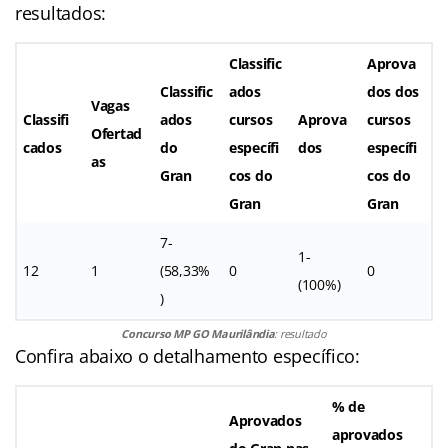
resultados:
Classific
Aprova
Classific
ados
dos dos
Vagas
Classifi
ados
cursos
Aprova
cursos
Ofertad
cados
do
específi
dos
específi
as
Gran
cos do
cos do
Gran
Gran
7-
1-
12
1
(58,33%
0
0
(100%)
)
Concurso MP GO Maurilândia
: resultado
Confira abaixo o detalhamento específico:
% de
Aprovados
aprovados