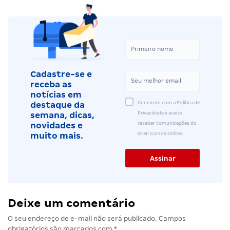
Cadastre-se e
receba as
notícias em
Concordo com a Política de
destaque da
Privacidade e aceito
semana, dicas,
receber comunicações do
novidades e
Gran Cursos Online.
muito mais.
Deixe um comentário
O seu endereço de e-mail não será publicado.
Campos
obrigatórios são marcados com
*