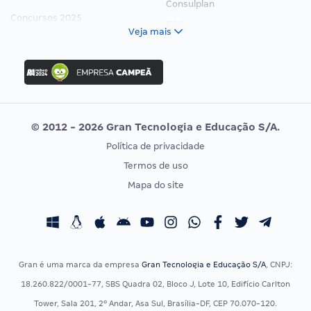
Consulplan
Concursos 2025
FCC
Veja mais
Concurso Nacional Unificado
FGV
Concurso Ibama
Idecan
Concurso MPU
Selecon
Editais publicados
Uniase
© 2012 - 2026 Gran Tecnologia e Educação S/A.
Vunesp
Política de privacidade
CONCURSOS POR PROFISSÃO
EXAME DE ORDEM
Termos de uso
Concursos Administrativos
OAB
Mapa do site
Concursos Educação
Prova OAB
Concursos Fiscais
Calendário OAB
Concursos Jurídicos
Questões OAB
Concursos Militares
Recursos OAB
Gran é uma marca da empresa
Gran Tecnologia e Educação S/A
, CNPJ:
Concursos Policiais
Exame de Ordem
18.260.822/0001-77, SBS Quadra 02, Bloco J, Lote 10, Edifício Carlton
Concursos Saúde
Tower, Sala 201, 2º Andar, Asa Sul, Brasília-DF, CEP 70.070-120.