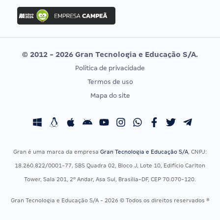
Concurso Ibama
Idecan
Concurso MPU
Selecon
Editais publicados
Uniase
© 2012 - 2026 Gran Tecnologia e Educação S/A.
Vunesp
Política de privacidade
CONCURSOS POR PROFISSÃO
EXAME DE ORDEM
Termos de uso
Concursos Administrativos
OAB
Mapa do site
Concursos Educação
Prova OAB
Concursos Fiscais
Calendário OAB
Concursos Jurídicos
Questões OAB
Concursos Militares
Recursos OAB
Gran é uma marca da empresa
Gran Tecnologia e Educação S/A
, CNPJ:
Concursos Policiais
Exame de Ordem
18.260.822/0001-77, SBS Quadra 02, Bloco J, Lote 10, Edifício Carlton
Concursos Saúde
Tower, Sala 201, 2º Andar, Asa Sul, Brasília-DF, CEP 70.070-120.
Concursos Tribunais
Gran Tecnologia e Educação S/A - 2026 © Todos os direitos reservados ®
Residência Multiprofissional