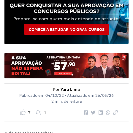
QUER CONQUISTAR A SUA APROVAÇÃO EM
CONCURSOS PÚBLICOS?
Prepare-se com quem mais entende do assunto!
COMECE A ESTUDAR NO GRAN CURSOS
Por
Yara Lima
Publicado em
04/10/22
• Atualizado em
26/05/26
2 min. de leitura
7
1