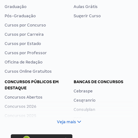
Graduação
Aulas Grátis
Pós-Graduação
Sugerir Curso
Cursos por Concurso
Cursos por Carreira
Cursos por Estado
Cursos por Professor
Oficina de Redação
Cursos Online Gratuitos
CONCURSOS PÚBLICOS EM
BANCAS DE CONCURSOS
DESTAQUE
Cebraspe
Concursos Abertos
Cesgranrio
Concursos 2026
Consulplan
Concursos 2025
FCC
Veja mais
Concurso Nacional Unificado
FGV
Concurso Ibama
Idecan