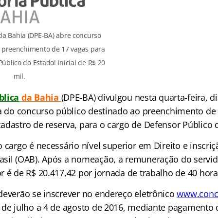
da Bahia (DPE-BA) abre concurso
o preenchimento de 17 vagas para
úblico do Estado! Inicial de R$ 20
mil.
bli
ca
da Bahia
(DPE-BA) divulgou nesta quarta-feira, d
ra do concurso público destinado ao preenchimento de
adastro de reserva, para o cargo de Defensor Público 
o cargo é necessário nível superior em Direito e inscr
sil (OAB). Após a nomeação, a remuneração do servid
r é de R$ 20.417,42 por jornada de trabalho de 40 hora
deverão se inscrever no endereço eletrônic
o
www.conc
 de julho a 4 de agosto de 2016, mediante pagamento d