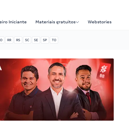
iro Iniciante
Materiais gratuitos
Webstories
O
RR
RS
SC
SE
SP
TO