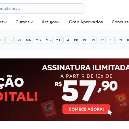
os
Cursos
Artigos
Gran Aprovados
Concurse
DF
ES
GO
MA
MG
MS
MT
PA
PB
PE
PI
PR
RJ
RN
R