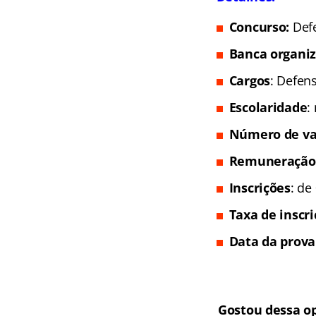
Concurso:
Def
Banca organi
Cargos
: Defen
Escolaridade
:
Número de va
Remuneração
Inscrições
: de
Taxa de inscr
Data da prova
Gostou dessa o