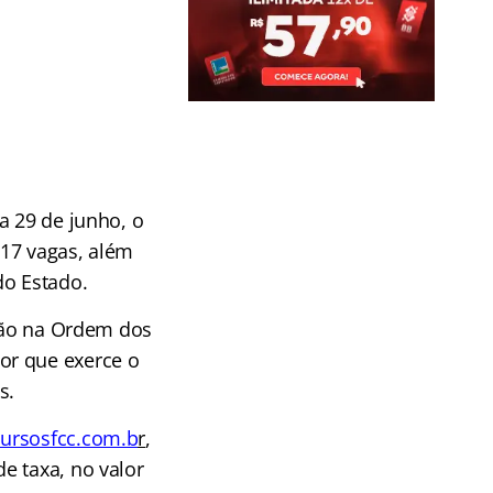
ia 29 de junho, o
 17 vagas, além
do Estado.
ição na Ordem dos
or que exerce o
s.
ursosfcc.com.b
r
,
e taxa, no valor