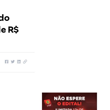
 do
de R$