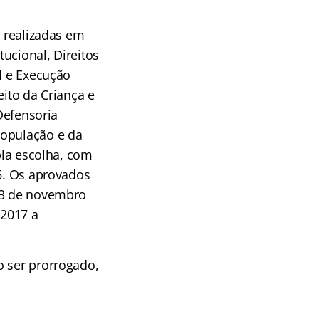
s realizadas em
ucional, Direitos
l e Execução
eito da Criança e
 Defensoria
População e da
pla escolha, com
16. Os aprovados
 13 de novembro
/2017 a
o ser prorrogado,