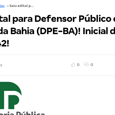
ias
››
Saiu edital para Defensor Público do Estado da Bahia (DPE-BA)! Inicial de R$ 20.417,42!
tal para Defensor Público
a Bahia (DPE-BA)! Inicial 
42!
0
0
16