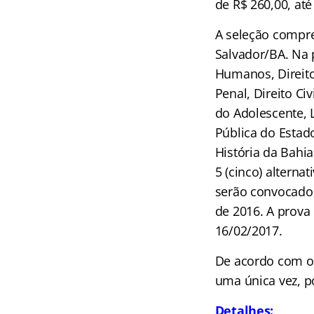
de R$ 260,00, até
A seleção compree
Salvador/BA. Na 
Humanos, Direito 
Penal, Direito Civ
do Adolescente, L
Pública do Estad
História da Bahia
5 (cinco) altern
serão convocados
de 2016. A prova 
16/02/2017.
De acordo com o 
uma única vez, p
Detalhes: