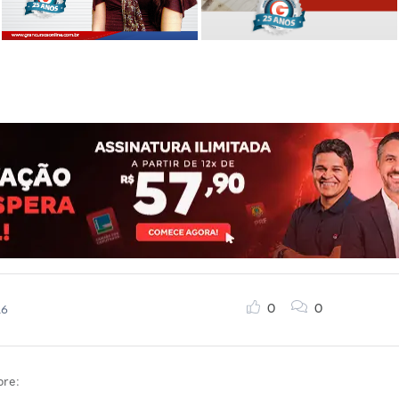
0
0
16
bre: