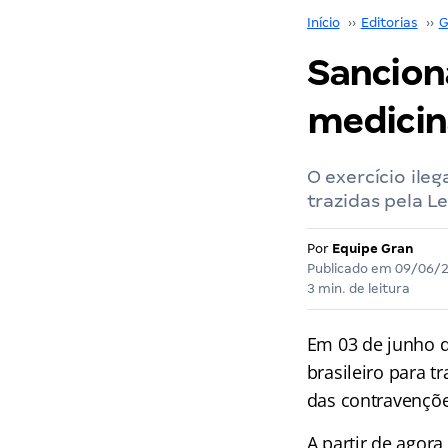
Início
››
Editorias
››
G
Sanciona
medicin
O exercício ile
trazidas pela L
Por
Equipe Gran
Publicado em
09/06/
3 min. de leitura
Em 03 de junho de
brasileiro para tr
das contravençõe
A partir de agora