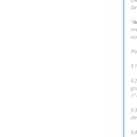
fa
“
Ar
mé
ou
Pe
§ 
§ 
gr
1º 
§ 
de
§ 