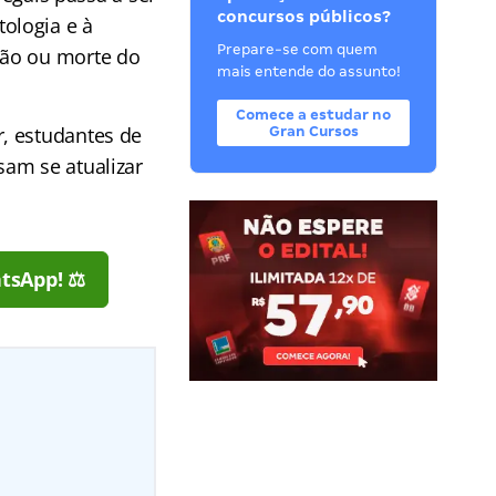
concursos públicos?
ologia e à
Prepare-se com quem
são ou morte do
mais entende do assunto!
Comece a estudar no
, estudantes de
Gran Cursos
sam se atualizar
tsApp! ⚖️