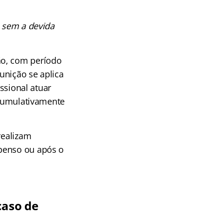
o sem a devida
ão, com período
punição se aplica
issional atuar
a cumulativamente
realizam
spenso ou após o
caso de