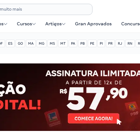
os
Cursos
Artigos
Gran Aprovados
Concurse
DF
ES
GO
MA
MG
MS
MT
PA
PB
PE
PI
PR
RJ
RN
R