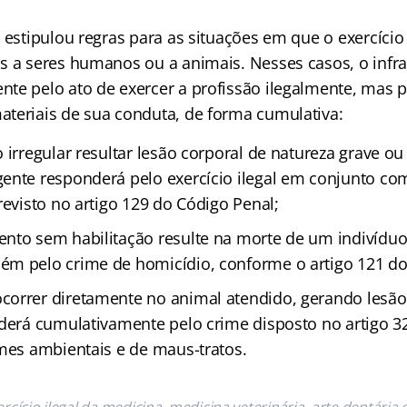
 estipulou regras para as situações em que o exercício 
s a seres humanos ou a animais. Nesses casos, o infra
te pelo ato de exercer a profissão ilegalmente, mas p
teriais de sua conduta, de forma cumulativa:
 irregular resultar lesão corporal de natureza grave o
ente responderá pelo exercício ilegal em conjunto co
revisto no artigo 129 do Código Penal;
nto sem habilitação resulte na morte de um indivíduo
m pelo crime de homicídio, conforme o artigo 121 do
orrer diretamente no animal atendido, gerando lesão
nderá cumulativamente pelo crime disposto no artigo 32
imes ambientais e de maus-tratos.
ercício ilegal da medicina, medicina veterinária, arte dentária 