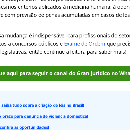
smos critérios aplicados à medicina humana, à odont
ive com previsão de penas acumuladas em casos de le
 mudança é indispensável para profissionais do setor
atos a concursos públicos e
Exame de Ordem
que preci
gislativas, então continue a leitura para saber mais!
ue aqui para seguir o canal do Gran Jurídico no Wha
 saiba tudo sobre a criação de leis no Brasil!
 prazo para denúncia de violência doméstica!
confira as oportunidades!