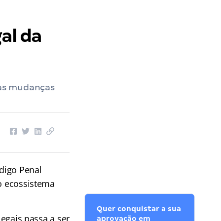
al da
a as mudanças
ódigo Penal
 ecossistema
Quer conquistar a sua
legais passa a ser
aprovação em