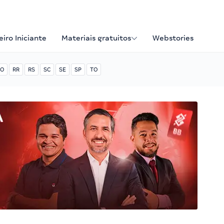
iro Iniciante
Materiais gratuitos
Webstories
O
RR
RS
SC
SE
SP
TO