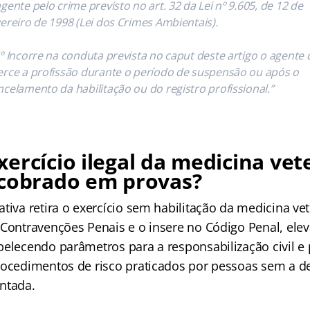
agente pelo crime previsto no art. 32 da Lei nº 9.605, de 12 de
vereiro de 1998 (Lei dos Crimes Ambientais).
5º Incorre na conduta prevista no caput deste artigo o agente
erce a profissão durante o período de suspensão ou após o
ncelamento da habilitação ou do registro profissional.”
ercício ilegal da medicina vet
 cobrado em provas?
tiva retira o exercício sem habilitação da medicina vet
 Contravenções Penais e o insere no Código Penal, el
belecendo parâmetros para a responsabilização civil e
rocedimentos de risco praticados por pessoas sem a de
ntada.