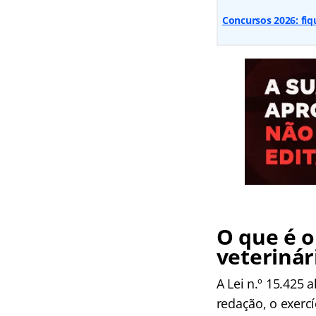
Concursos 2026: fiq
O que é o
veterinár
A Lei n.º 15.425 
redação, o exercí