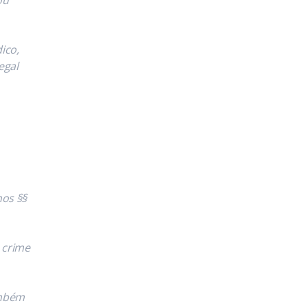
ico,
egal
nos §§
 crime
ambém