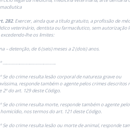
rmacêutica
t. 282
. Exercer, ainda que a título gratuito, a profissão de méd
dico veterinário, dentista ou farmacêutico, sem autorização l
 excedendo-lhe os limites:
na – detenção, de 6 (seis) meses a 2 (dois) anos.
1º ………………………………………..
2º Se do crime resulta lesão corporal de natureza grave ou
avíssima, responde também o agente pelos crimes descritos 
e 2º do art. 129 deste Código.
3º Se do crime resulta morte, responde também o agente pelo
 homicídio, nos termos do art. 121 deste Código.
4º Se do crime resulta lesão ou morte de animal, responde t