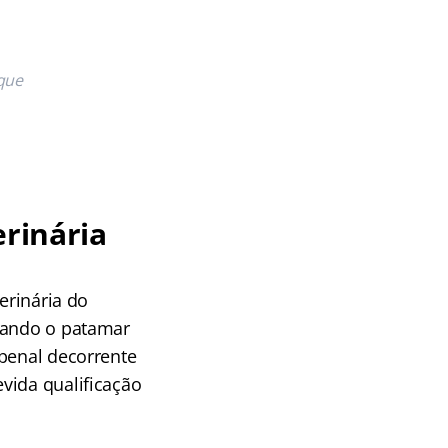
 que
erinária
erinária do
evando o patamar
 penal decorrente
vida qualificação