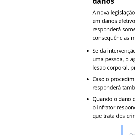
danos
A nova legislação
em danos efetivo
responderá somen
consequências ma
Se da intervenção
uma pessoa, o ag
lesão corporal, p
Caso o procedime
responderá també
Quando o dano oc
o infrator respo
que trata dos cr
Ex