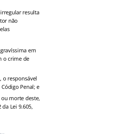
irregular resulta
tor não
elas
u gravíssima em
m o crime de
, o responsável
 Código Penal; e
 ou morte deste,
 da Lei 9.605,
ou