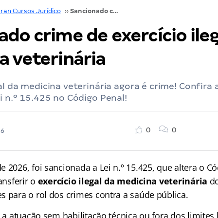
ran Cursos Jurídico
››
Sancionado crime de exercício ilegal da medicina veterinária
do crime de exercício ileg
a veterinária
gal da medicina veterinária agora é crime! Confir
ei n.º 15.425 no Código Penal!
0
0
26
 2026, foi sancionada a Lei n.º 15.425, que altera o C
ansferir o
exercício ilegal da medicina veterinária
do
s para o rol dos crimes contra a saúde pública.
, a atuação sem habilitação técnica ou fora dos limites 