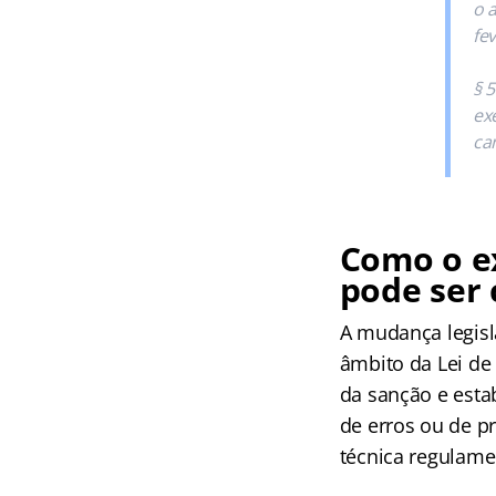
o 
fe
§ 
ex
ca
Como o ex
pode ser
A mudança legisla
âmbito da Lei de
da sanção e esta
de erros ou de p
técnica regulame