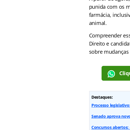
punida com os me
farmácia, inclus
animal.
Compreender essa
Direito e candid
sobre mudanças le
Cliq
Destaques:
Processo legislativo:
Senado aprova novo
Concursos abertos: 