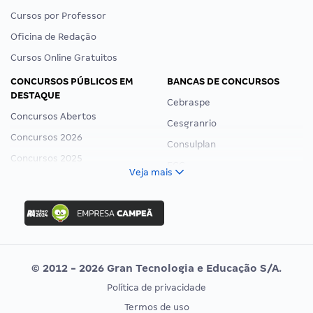
Cursos por Professor
Oficina de Redação
Cursos Online Gratuitos
CONCURSOS PÚBLICOS EM
BANCAS DE CONCURSOS
DESTAQUE
Cebraspe
Concursos Abertos
Cesgranrio
Concursos 2026
Consulplan
Concursos 2025
FCC
Veja mais
Concurso Nacional Unificado
FGV
Concurso Ibama
Idecan
Concurso MPU
Selecon
Editais publicados
Uniase
© 2012 - 2026 Gran Tecnologia e Educação S/A.
Vunesp
Política de privacidade
CONCURSOS POR PROFISSÃO
EXAME DE ORDEM
Termos de uso