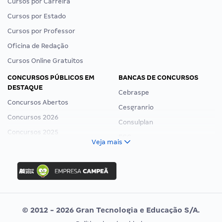
Cursos por Carreira
Cursos por Estado
Cursos por Professor
Oficina de Redação
Cursos Online Gratuitos
CONCURSOS PÚBLICOS EM
BANCAS DE CONCURSOS
DESTAQUE
Cebraspe
Concursos Abertos
Cesgranrio
Concursos 2026
Consulplan
Concursos 2025
FCC
Veja mais
Concurso Nacional Unificado
FGV
Concurso Ibama
Idecan
Concurso MPU
Selecon
Editais publicados
Uniase
© 2012 - 2026 Gran Tecnologia e Educação S/A.
Vunesp