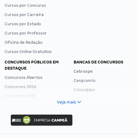
Cursos por Concurso
Cursos por Carreira
Cursos por Estado
Cursos por Professor
Oficina de Redação
Cursos Online Gratuitos
CONCURSOS PÚBLICOS EM
BANCAS DE CONCURSOS
DESTAQUE
Cebraspe
Concursos Abertos
Cesgranrio
Concursos 2026
Consulplan
Concursos 2025
FCC
Veja mais
Concurso Nacional Unificado
FGV
Concurso Ibama
Idecan
Concurso MPU
Selecon
Editais publicados
Uniase