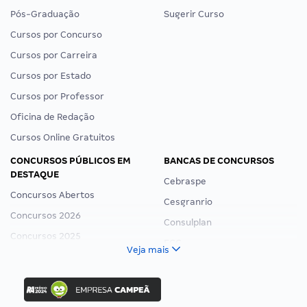
Pós-Graduação
Sugerir Curso
Cursos por Concurso
Cursos por Carreira
Cursos por Estado
Cursos por Professor
Oficina de Redação
Cursos Online Gratuitos
CONCURSOS PÚBLICOS EM
BANCAS DE CONCURSOS
DESTAQUE
Cebraspe
Concursos Abertos
Cesgranrio
Concursos 2026
Consulplan
Concursos 2025
FCC
Veja mais
Concurso Nacional Unificado
FGV
Concurso Ibama
Idecan
Concurso MPU
Selecon