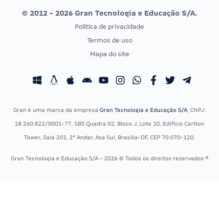
© 2012 - 2026 Gran Tecnologia e Educação S/A.
Vunesp
Política de privacidade
CONCURSOS POR PROFISSÃO
EXAME DE ORDEM
Termos de uso
Concursos Administrativos
OAB
Mapa do site
Concursos Educação
Prova OAB
Concursos Fiscais
Calendário OAB
Concursos Jurídicos
Questões OAB
Concursos Militares
Recursos OAB
Gran é uma marca da empresa
Gran Tecnologia e Educação S/A
, CNPJ:
Concursos Policiais
Exame de Ordem
18.260.822/0001-77, SBS Quadra 02, Bloco J, Lote 10, Edifício Carlton
Concursos Saúde
Tower, Sala 201, 2º Andar, Asa Sul, Brasília-DF, CEP 70.070-120.
Concursos Tribunais
Gran Tecnologia e Educação S/A - 2026 © Todos os direitos reservados ®
Residência Multiprofissional