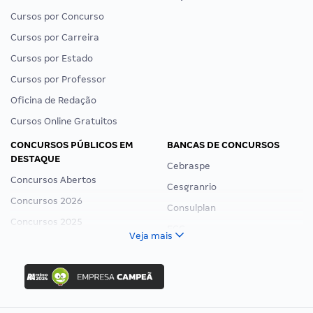
Cursos por Concurso
Cursos por Carreira
Cursos por Estado
Cursos por Professor
Oficina de Redação
Cursos Online Gratuitos
CONCURSOS PÚBLICOS EM
BANCAS DE CONCURSOS
DESTAQUE
Cebraspe
Concursos Abertos
Cesgranrio
Concursos 2026
Consulplan
Concursos 2025
FCC
Veja mais
Concurso Nacional Unificado
FGV
Concurso Ibama
Idecan
Concurso MPU
Selecon
Editais publicados
Uniase