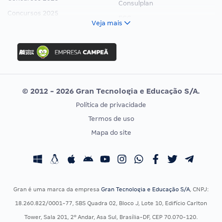
Consulplan
Concursos 2025
FCC
Veja mais
Concurso Nacional Unificado
FGV
Concurso Ibama
Idecan
Concurso MPU
Selecon
Editais publicados
Uniase
© 2012 - 2026 Gran Tecnologia e Educação S/A.
Vunesp
Política de privacidade
CONCURSOS POR PROFISSÃO
EXAME DE ORDEM
Termos de uso
Concursos Administrativos
OAB
Mapa do site
Concursos Educação
Prova OAB
Concursos Fiscais
Calendário OAB
Concursos Jurídicos
Questões OAB
Concursos Militares
Recursos OAB
Gran é uma marca da empresa
Gran Tecnologia e Educação S/A
, CNPJ:
Concursos Policiais
Exame de Ordem
18.260.822/0001-77, SBS Quadra 02, Bloco J, Lote 10, Edifício Carlton
Concursos Saúde
Tower, Sala 201, 2º Andar, Asa Sul, Brasília-DF, CEP 70.070-120.