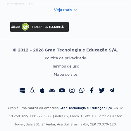
Concursos 2025
FCC
Veja mais
Concurso Nacional Unificado
FGV
Concurso Ibama
Idecan
Concurso MPU
Selecon
Editais publicados
Uniase
© 2012 - 2026 Gran Tecnologia e Educação S/A.
Vunesp
Política de privacidade
CONCURSOS POR PROFISSÃO
EXAME DE ORDEM
Termos de uso
Concursos Administrativos
OAB
Mapa do site
Concursos Educação
Prova OAB
Concursos Fiscais
Calendário OAB
Concursos Jurídicos
Questões OAB
Concursos Militares
Recursos OAB
Gran é uma marca da empresa
Gran Tecnologia e Educação S/A
, CNPJ:
Concursos Policiais
Exame de Ordem
18.260.822/0001-77, SBS Quadra 02, Bloco J, Lote 10, Edifício Carlton
Concursos Saúde
Tower, Sala 201, 2º Andar, Asa Sul, Brasília-DF, CEP 70.070-120.
Concursos Tribunais