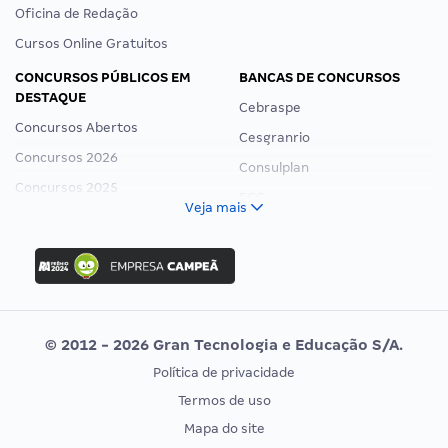
Oficina de Redação
Cursos Online Gratuitos
CONCURSOS PÚBLICOS EM
BANCAS DE CONCURSOS
DESTAQUE
Cebraspe
Concursos Abertos
Cesgranrio
Concursos 2026
Consulplan
Concursos 2025
FCC
Veja mais
Concurso Nacional Unificado
FGV
Concurso Ibama
Idecan
Concurso MPU
Selecon
Editais publicados
Uniase
© 2012 - 2026 Gran Tecnologia e Educação S/A.
Vunesp
Política de privacidade
CONCURSOS POR PROFISSÃO
EXAME DE ORDEM
Termos de uso
Concursos Administrativos
OAB
Mapa do site
Concursos Educação
Prova OAB